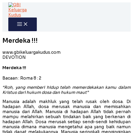
Skip
to
content
Merdeka !!!
www.gbikeluargakudus.com
DEVOTION
Merdeka !!!
Bacaan : Roma 8 : 2
“Roh, yang memberi hidup telah memerdekakan kamu dalam
Kristus dari hukum dosa dan hukum maut”
Manusia adalah makhluk yang telah rusak oleh dosa. Di
hadapan Allah, dosa merusak manusia dan memisahkan
manusia dari Allah. Manusia di hadapan Allah tidak pernah
mampu melahirkan sebuah tindakan baik yang berkenan di
hadapan Allah. Dosa merusak setiap sendi-sendi kehidupan
manusia dimana manusia mengetahui apa yang baik namun
tidak dapat melakukannya. Manusia seringkali menginginkan