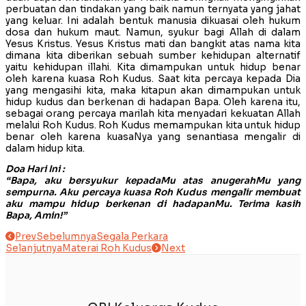
perbuatan dan tindakan yang baik namun ternyata yang jahat
yang keluar. Ini adalah bentuk manusia dikuasai oleh hukum
dosa dan hukum maut. Namun, syukur bagi Allah di dalam
Yesus Kristus. Yesus Kristus mati dan bangkit atas nama kita
dimana kita diberikan sebuah sumber kehidupan alternatif
yaitu kehidupan illahi. Kita dimampukan untuk hidup benar
oleh karena kuasa Roh Kudus. Saat kita percaya kepada Dia
yang mengasihi kita, maka kitapun akan dimampukan untuk
hidup kudus dan berkenan di hadapan Bapa. Oleh karena itu,
sebagai orang percaya marilah kita menyadari kekuatan Allah
melalui Roh Kudus. Roh Kudus memampukan kita untuk hidup
benar oleh karena kuasaNya yang senantiasa mengalir di
dalam hidup kita.
Doa Hari Ini :
“Bapa, aku bersyukur kepadaMu atas anugerahMu yang
sempurna. Aku percaya kuasa Roh Kudus mengalir membuat
aku mampu hidup berkenan di hadapanMu. Terima kasih
Bapa, Amin!”
Prev
Sebelumnya
Segala Perkara
Selanjutnya
Materai Roh Kudus
Next