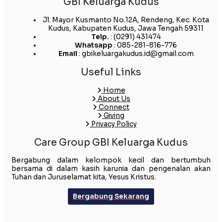
GBI Keluarga Kudus
Jl. Mayor Kusmanto No.12A, Rendeng, Kec. Kota
Kudus, Kabupaten Kudus, Jawa Tengah 59311
Telp.
: (0291) 431474
Whatsapp
: 085-281-816-776
Email
: gbikeluargakudus.id@gmail.com
Useful Links
Home
About Us
Connect
Giving
Privacy Policy
Care Group GBI Keluarga Kudus
Bergabung dalam kelompok kecil dan bertumbuh
bersama di dalam kasih karunia dan pengenalan akan
Tuhan dan Juruselamat kita, Yesus Kristus.
Bergabung Sekarang