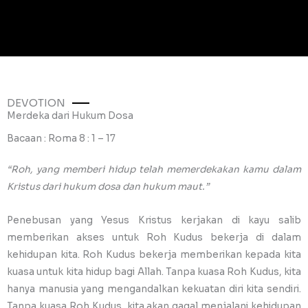
DEVOTION
Merdeka dari Hukum Dosa
Bacaan : Roma 8 : 1 – 17
“Roh, yang memberi hidup telah memerdekakan kamu dalam
Kristus dari hukum dosa dan hukum maut.”
Penebusan yang Yesus Kristus kerjakan di kayu salib
memberikan akses untuk Roh Kudus bekerja di dalam
kehidupan kita. Roh Kudus bekerja memberikan kepada kita
kuasa untuk kita hidup bagi Allah. Tanpa kuasa Roh Kudus, kita
hanya manusia yang mengandalkan kekuatan diri kita sendiri.
Tanpa kuasa Roh Kudus, kita akan gagal menjalani kehidupan