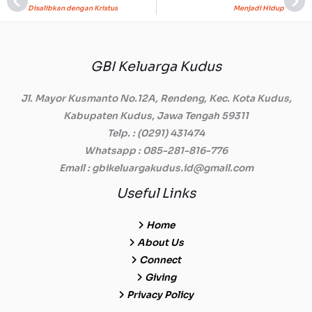
Prev
Ne
Disalibkan dengan Kristus
Menjadi Hidup
GBI Keluarga Kudus
Jl. Mayor Kusmanto No.12A, Rendeng, Kec. Kota Kudus,
Kabupaten Kudus, Jawa Tengah 59311
Telp.
: (0291) 431474
Whatsapp
: 085-281-816-776
Email
: gbikeluargakudus.id@gmail.com
Useful Links
Home
About Us
Connect
Giving
Privacy Policy