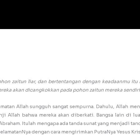
ohon zaitun liar, dan bertentangan dengan keadaanmu it
l mereka akan dicangkokkan pada pohon zaitun mereka sendiri
elamatan Allah sungguh sangat sempurna. Dahulu, Allah m
i Allah bahwa mereka akan diberkati. Bangsa lain di lua
 Abraham. Itulah mengapa ada tanda sunat yang menjadi t
elamatanNya dengan cara mengirimkan PutraNya Yesus Krist