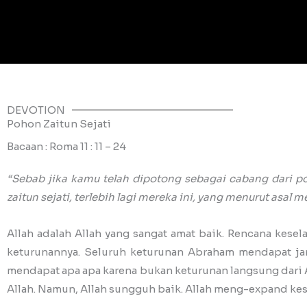
DEVOTION
Pohon Zaitun Sejati
Bacaan : Roma 11 : 11 – 24
“Sebab jika kamu telah dipotong sebagai cabang dari p
zaitun sejati, terlebih lagi mereka ini, yang menurut asa
Allah adalah Allah yang sangat amat baik. Rencana kes
keturunannya. Seluruh keturunan Abraham mendapat janj
mendapat apa apa karena bukan keturunan langsung dari
Allah. Namun, Allah sungguh baik. Allah meng-expand kes