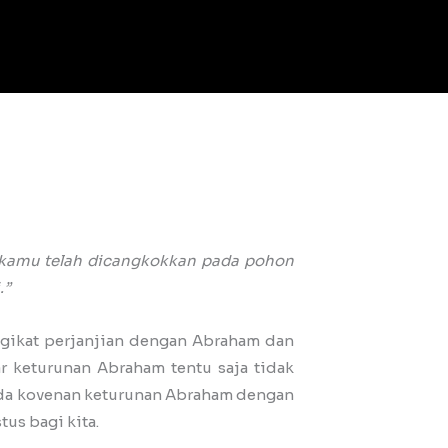
u kamu telah dicangkokkan pada pohon
.”
engikat perjanjian dengan Abraham dan
r keturunan Abraham tentu saja tidak
anda kovenan keturunan Abraham dengan
us bagi kita.