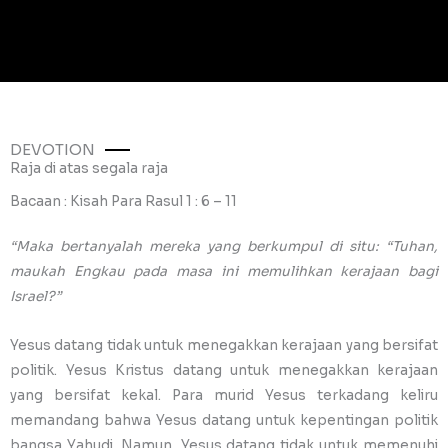
DEVOTION
Raja di atas segala raja
Bacaan : Kisah Para Rasul 1 : 6 – 11
“Maka bertanyalah mereka yang berkumpul di situ: “Tuhan,
maukah Engkau pada masa ini memulihkan kerajaan bagi
Israel?”
Yesus datang tidak untuk menegakkan kerajaan yang bersifat
politik. Yesus Kristus datang untuk menegakkan kerajaan
yang bersifat kekal. Para murid Yesus terkadang keliru
memandang bahwa Yesus datang untuk kepentingan politik
bangsa Yahudi. Namun, Yesus datang tidak untuk memenuhi