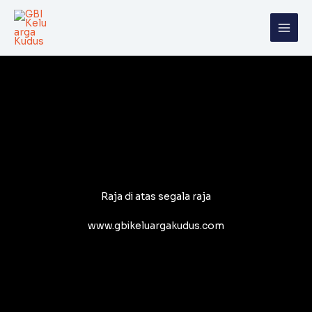
Skip
to
content
Raja di atas segala raja
www.gbikeluargakudus.com