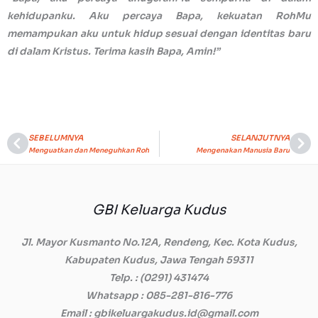
kehidupanku. Aku percaya Bapa, kekuatan RohMu
memampukan aku untuk hidup sesuai dengan identitas baru
di dalam Kristus. Terima kasih Bapa, Amin!”
SEBELUMNYA
SELANJUTNYA
Prev
Ne
Menguatkan dan Meneguhkan Roh
Mengenakan Manusia Baru
GBI Keluarga Kudus
Jl. Mayor Kusmanto No.12A, Rendeng, Kec. Kota Kudus,
Kabupaten Kudus, Jawa Tengah 59311
Telp.
: (0291) 431474
Whatsapp
: 085-281-816-776
Email
: gbikeluargakudus.id@gmail.com