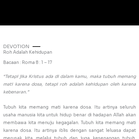
DEVOTION
Roh Adalah Kehidupan
Bacaan : Roma 8 : 1 – 17
“Tetapi jika Kristus ada di dalam kamu, maka tubuh memang
mati karena dosa, tetapi roh adalah kehidupan oleh karena
kebenaran.”
Tubuh kita memang mati karena dosa. Itu artinya seluruh
usaha manusia kita untuk hidup benar di hadapan Allah akan
membawa kita menuju kegagalan. Tubuh kita memang mati
karena dosa. Itu artinya iblis dengan sangat leluasa dapat
merusak kita melalui tubuh dan juga kesenangan tubuh.