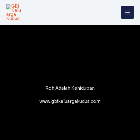
Skip
to
content
Roh Adalah Kehidupan
www.gbikeluargakudus.com