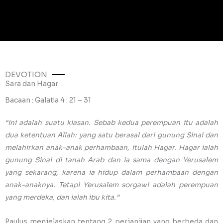
DEVOTION
Sara dan Hagar
Bacaan : Galatia 4 : 21 – 31
“Ini adalah suatu kiasan. Sebab kedua perempuan itu adalah
dua ketentuan Allah: yang satu berasal dari gunung Sinai dan
melahirkan anak-anak perhambaan, itulah Hagar. Hagar ialah
gunung Sinai di tanah Arab dan ia sama dengan Yerusalem
yang sekarang, karena ia hidup dalam perhambaan dengan
anak-anaknya. Tetapi Yerusalem sorgawi adalah perempuan
yang merdeka, dan ialah ibu kita.”
Paulus menjelaskan tentang 2 perjanjian yang berbeda dan