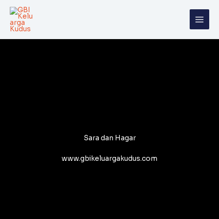
Skip
to
content
Sara dan Hagar
www.gbikeluargakudus.com