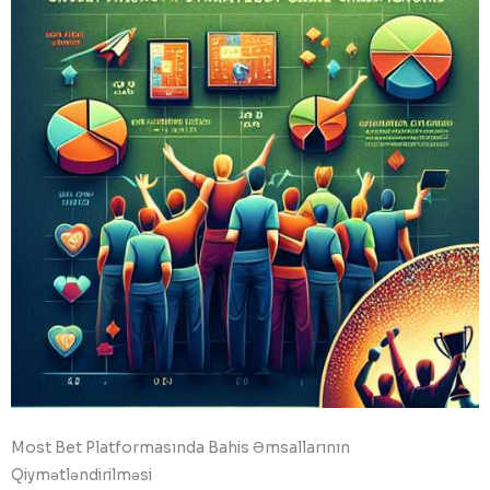
Most Bet Platformasında Bahis Əmsallarının
Qiymətləndirilməsi