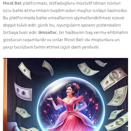
Most Bet
platforması, istifadəçilərə müxtəlif idman növləri
üzrə bahis etmə imkanı təqdim edən məşhur onlayn kazinodur.
Bu platformada bahis əmsallarının qiymətləndirilməsi xüsusi
diqqət tələb edir, çünki bu, oyunçuların qazanc potensialını
birbaşa təsir edir.
Əmsallar
, bir hadisənin baş vermə ehtimalını
göstərən rəqəmlərdir və onlar Most Bet-də müştərilərə ən
yaxşı təcrübəni təmin etmək üçün daim yenilənir.