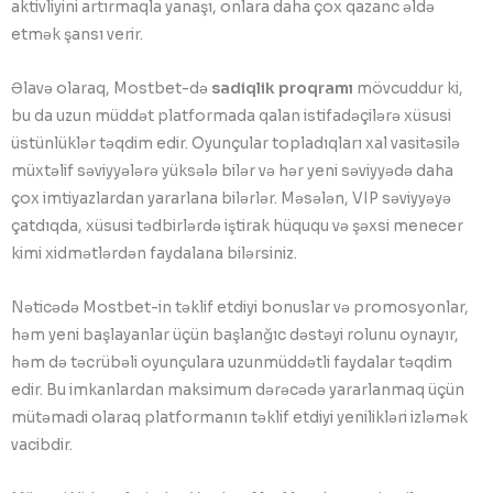
aktivliyini artırmaqla yanaşı, onlara daha çox qazanc əldə
etmək şansı verir.
Əlavə olaraq, Mostbet-də
sadiqlik proqramı
mövcuddur ki,
bu da uzun müddət platformada qalan istifadəçilərə xüsusi
üstünlüklər təqdim edir. Oyunçular topladıqları xal vasitəsilə
müxtəlif səviyyələrə yüksələ bilər və hər yeni səviyyədə daha
çox imtiyazlardan yararlana bilərlər. Məsələn, VIP səviyyəyə
çatdıqda, xüsusi tədbirlərdə iştirak hüququ və şəxsi menecer
kimi xidmətlərdən faydalana bilərsiniz.
Nəticədə Mostbet-in təklif etdiyi bonuslar və promosyonlar,
həm yeni başlayanlar üçün başlanğıc dəstəyi rolunu oynayır,
həm də təcrübəli oyunçulara uzunmüddətli faydalar təqdim
edir. Bu imkanlardan maksimum dərəcədə yararlanmaq üçün
mütəmadi olaraq platformanın təklif etdiyi yenilikləri izləmək
vacibdir.