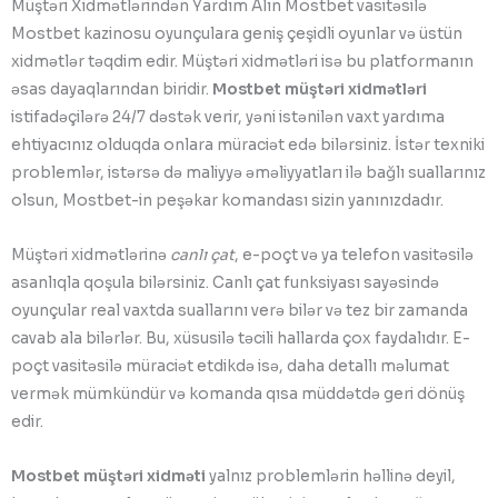
Müştəri Xidmətlərindən Yardım Alın Mostbet vasitəsilə
Mostbet kazinosu oyunçulara geniş çeşidli oyunlar və üstün
xidmətlər təqdim edir. Müştəri xidmətləri isə bu platformanın
əsas dayaqlarından biridir.
Mostbet müştəri xidmətləri
istifadəçilərə 24/7 dəstək verir, yəni istənilən vaxt yardıma
ehtiyacınız olduqda onlara müraciət edə bilərsiniz. İstər texniki
problemlər, istərsə də maliyyə əməliyyatları ilə bağlı suallarınız
olsun, Mostbet-in peşəkar komandası sizin yanınızdadır.
Müştəri xidmətlərinə
canlı çat
, e-poçt və ya telefon vasitəsilə
asanlıqla qoşula bilərsiniz. Canlı çat funksiyası sayəsində
oyunçular real vaxtda suallarını verə bilər və tez bir zamanda
cavab ala bilərlər. Bu, xüsusilə təcili hallarda çox faydalıdır. E-
poçt vasitəsilə müraciət etdikdə isə, daha detallı məlumat
vermək mümkündür və komanda qısa müddətdə geri dönüş
edir.
Mostbet müştəri xidməti
yalnız problemlərin həllinə deyil,