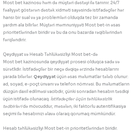
Most bet kazinosu həm də müştəri dəstəyi ilə tanınır. 24/7
fəaliyyət göstərən dəstək xidməti sayəsində istifadəçilər hər
hansı bir sual və ya problemləri olduqda tez bir zamanda
yardım ala bilirlər. Müştəri məmnuniyyəti Most bet-in əsas
prioritetlərindən biridir və bu da onu bazarda rəqiblərindən
fərqləndirir.
Qeydiyyat və Hesab Təhlükəsizliyi Most bet-də
Most bet kazinosunda qeydiyyat prosesi olduqca sadə və
sürətlidir. İstifadəçilər bir neçə dəqiqə ərzində hesablarını
yarada bilərlər.
Qeydiyyat
üçün əsas məlumatlar tələb olunur:
ad, soyad, e-poçt ünvanı və telefon nömrəsi. Bu məlumatların
düzgün daxil edilməsi vacibdir, çünki sonradan hesabın təsdiqi
üçün istifadə olunacaq.
İstifadəçilər üçün təhlükəsizlik
tədbirləri
də mövcuddur, məsələn, iki faktorlu autentifikasiya
seçimi ilə hesabınızı əlavə olaraq qorumaq mümkündür.
Hesab təhlükəsizliyi Most bet-in prioritetlərindən biridir.