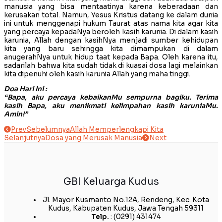
manusia yang bisa mentaatinya karena keberadaan dan
kerusakan total. Namun, Yesus Kristus datang ke dalam dunia
ini untuk menggenapi hukum Taurat atas nama kita agar kita
yang percaya kepadaNya beroleh kasih karunia. Di dalam kasih
karunia, Allah dengan kasihNya menjadi sumber kehidupan
kita yang baru sehingga kita dimampukan di dalam
anugerahNya untuk hidup taat kepada Bapa. Oleh karena itu,
sadarilah bahwa kita sudah tidak di kuasai dosa lagi melainkan
kita dipenuhi oleh kasih karunia Allah yang maha tinggi.
Doa Hari Ini :
“Bapa, aku percaya kebaikanMu sempurna bagiku. Terima
kasih Bapa, aku menikmati kelimpahan kasih karuniaMu.
Amin!”
Prev
Sebelumnya
Allah Memperlengkapi Kita
Selanjutnya
Dosa yang Merusak Manusia
Next
GBI Keluarga Kudus
Jl. Mayor Kusmanto No.12A, Rendeng, Kec. Kota
Kudus, Kabupaten Kudus, Jawa Tengah 59311
Telp.
: (0291) 431474