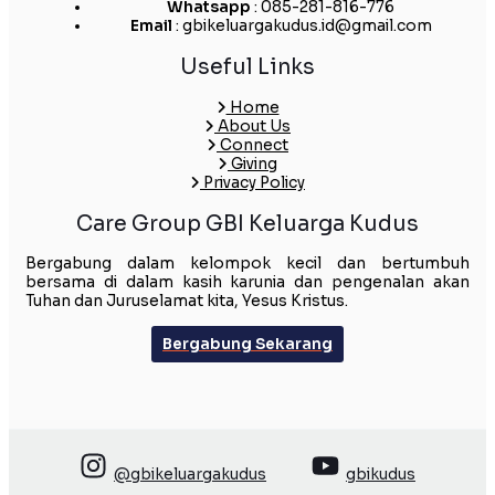
Whatsapp
: 085-281-816-776
Email
: gbikeluargakudus.id@gmail.com
Useful Links
Home
About Us
Connect
Giving
Privacy Policy
Care Group GBI Keluarga Kudus
Bergabung dalam kelompok kecil dan bertumbuh
bersama di dalam kasih karunia dan pengenalan akan
Tuhan dan Juruselamat kita, Yesus Kristus.
Bergabung Sekarang
@gbikeluargakudus
gbikudus