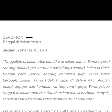
DEVOTION
Tinggal di dalam Yesus
Bacaan : Yohanes 15 : 1 – 8
“Tinggallah di dalam Aku dan Aku di dalam kamu. Sama seperti
ranting tidak dapat berbuah dari dirinya sendiri, kalau ia tidak
tinggal pada pokok anggur, demikian juga kamu tidak
berbuah, jikalau kamu tidak tinggal di dalam Aku. Akulah
pokok anggur dan kamulah ranting-rantingnya. Barangsiapa
tinggal di dalam Aku dan Aku di dalam dia, ia berbuah banyak,
sebab di luar Aku kamu tidak dapat berbuat apa-apa.”
Yesus adalah pokok anggur dan kita adalah carangnya. Hal