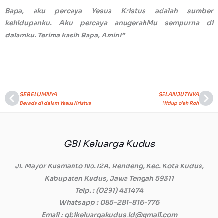
Bapa, aku percaya Yesus Kristus adalah sumber
kehidupanku. Aku percaya anugerahMu sempurna di
dalamku. Terima kasih Bapa, Amin!”
SEBELUMNYA
SELANJUTNYA
Prev
Ne
Berada di dalam Yesus Kristus
Hidup oleh Roh
GBI Keluarga Kudus
Jl. Mayor Kusmanto No.12A, Rendeng, Kec. Kota Kudus,
Kabupaten Kudus, Jawa Tengah 59311
Telp.
: (0291) 431474
Whatsapp
: 085-281-816-776
Email
: gbikeluargakudus.id@gmail.com