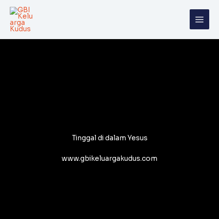
Skip
to
content
Tinggal di dalam Yesus
www.gbikeluargakudus.com