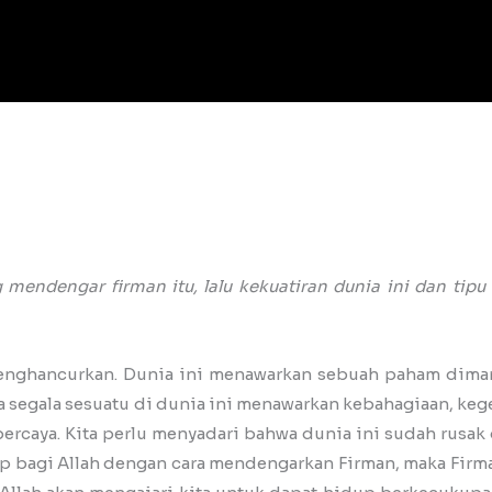
 mendengar firman itu, lalu kekuatiran dunia ini dan tip
enghancurkan. Dunia ini menawarkan sebuah paham dimana
 segala sesuatu di dunia ini menawarkan kebahagiaan, ke
ercaya. Kita perlu menyadari bahwa dunia ini sudah rusak 
idup bagi Allah dengan cara mendengarkan Firman, maka Firm