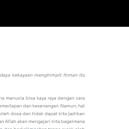
u daya kekayaan menghimpit firman itu
 manusia bisa kaya raya dengan cara
gemerlapan dan kesenangan. Namun, hal
oleh dosa dan tidak dapat kita jadikan
an Allah akan mengajari kita bagaimana