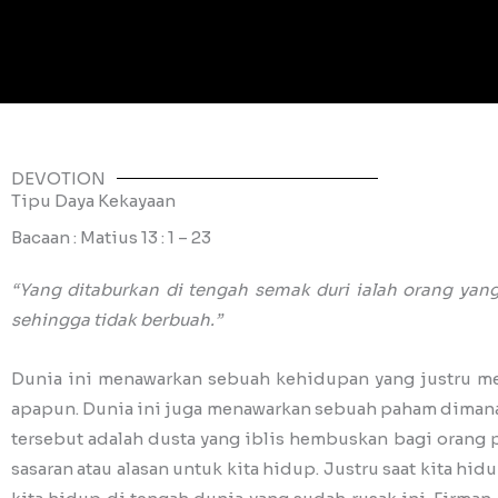
DEVOTION
Tipu Daya Kekayaan
Bacaan : Matius 13 : 1 – 23
“Yang ditaburkan di tengah semak duri ialah orang yang
sehingga tidak berbuah.”
Dunia ini menawarkan sebuah kehidupan yang justru m
apapun. Dunia ini juga menawarkan sebuah paham dimana
tersebut adalah dusta yang iblis hembuskan bagi orang p
sasaran atau alasan untuk kita hidup. Justru saat kita h