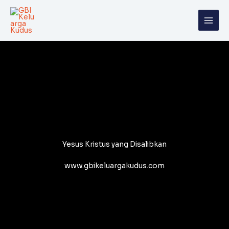
Skip
to
content
Yesus Kristus yang Disalibkan
www.gbikeluargakudus.com