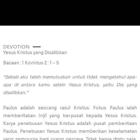
DEVOTION
Yesus Kristus yang Disalibkan
Bacaan : 1 Korintus 2 : 1 – 5
“Sebab aku telah memutuskan untuk tidak mengetahui apa-
apa di antara kamu selain Yesus Kristus, yaitu Dia yang
disalibkan.”
Paulus adalah seorang rasul Kristus. Fokus Paulus ialah
memberitakan Injil yang berpusat kepada Yesus Kristus.
Karya penebusan Yesus Kristus adalah pusat pemberitaan
Paulus. Penebusan Yesus Kristus memberikan keselamatan
yang sempurna bagi orang percaya. Tidak hanya disitu saja,