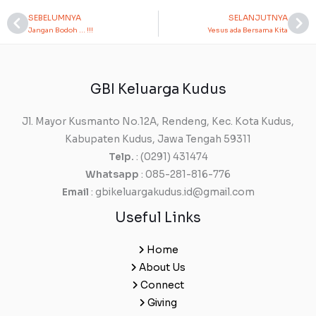
SEBELUMNYA
SELANJUTNYA
Prev
Ne
Jangan Bodoh … !!!
Yesus ada Bersama Kita
GBI Keluarga Kudus
Jl. Mayor Kusmanto No.12A, Rendeng, Kec. Kota Kudus,
Kabupaten Kudus, Jawa Tengah 59311
Telp.
: (0291) 431474
Whatsapp
: 085-281-816-776
Email
: gbikeluargakudus.id@gmail.com
Useful Links
Home
About Us
Connect
Giving