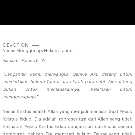
DEVOTION
Yesus Menggenapi Hukum Taurat
Bacaan : Matius 5 : 17
“Janganlah kamu menyangka, bahwa Aku datang untuk
meniadakan hukum Taurat atau kitab para nabi. Aku datang
bukan untuk meniadakannya, melainkan untuk
menggenapinya”
Yesus Kristus adalah Allah yang menjadi manusia. Saat Yesus
Kristus hidup, Dia adalah representasi dari Allah yang tidak
kelihatan. Yesus Kristus hidup dengan suci dan kudus secara
sempurna bahkan Dia mentaati hukum Taurat yang tidak