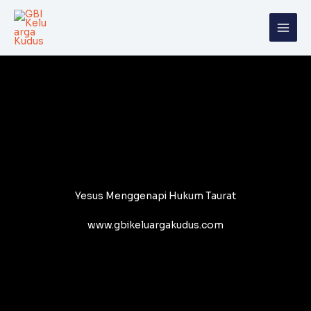
Skip
to
content
Yesus Menggenapi Hukum Taurat
www.gbikeluargakudus.com