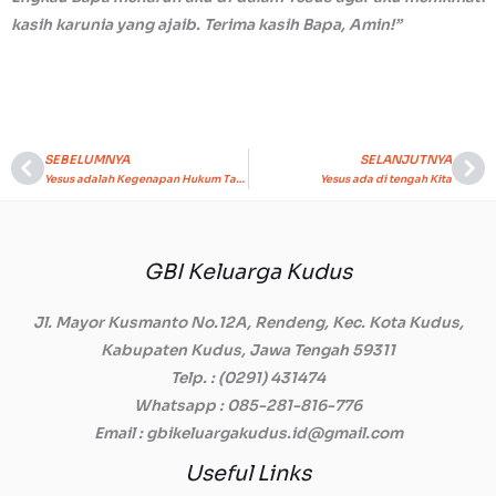
kasih karunia yang ajaib. Terima kasih Bapa, Amin!”
SEBELUMNYA
SELANJUTNYA
Prev
Ne
Yesus adalah Kegenapan Hukum Taurat
Yesus ada di tengah Kita
GBI Keluarga Kudus
Jl. Mayor Kusmanto No.12A, Rendeng, Kec. Kota Kudus,
Kabupaten Kudus, Jawa Tengah 59311
Telp.
: (0291) 431474
Whatsapp
: 085-281-816-776
Email
: gbikeluargakudus.id@gmail.com
Useful Links