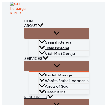
Skip
to
content
HOME
ABOUT
Sejarah Gereja
Team Pastoral
Visi-Misi Gereja
SERVICES
Ibadah Minggu
Wanita Bethel Indonesia
Arrow of God
Hesed Kids
RESOURCES