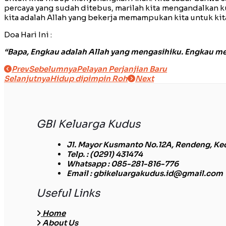
percaya yang sudah ditebus, marilah kita mengandalkan k
kita adalah Allah yang bekerja memampukan kita untuk kit
Doa Hari Ini :
“Bapa, Engkau adalah Allah yang mengasihiku. Engkau 
Prev
Sebelumnya
Pelayan Perjanjian Baru
Selanjutnya
Hidup dipimpin Roh
Next
GBI Keluarga Kudus
Jl. Mayor Kusmanto No.12A, Rendeng, Ke
Telp.
: (0291) 431474
Whatsapp
: 085-281-816-776
Email
: gbikeluargakudus.id@gmail.com
Useful Links
Home
About Us