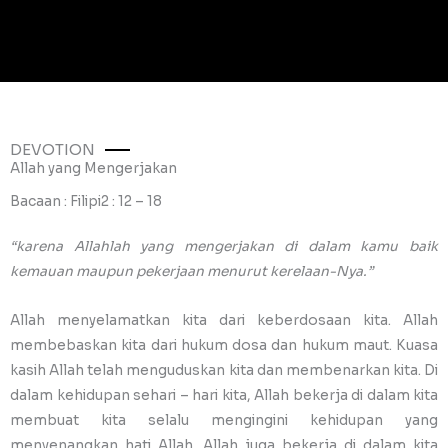
DEVOTION
Allah yang Mengerjakan
Bacaan : Filipi2 : 12 – 18
“karena Allahlah yang mengerjakan di dalam kamu baik
kemauan maupun pekerjaan menurut kerelaan-Nya.”
Allah menyelamatkan kita dari keberdosaan kita. Allah
membebaskan kita dari hukum dosa dan hukum maut. Kuasa
kasih Allah telah menguduskan kita dan membenarkan kita. Di
dalam kehidupan sehari – hari kita, Allah bekerja di dalam kita
membuat kita selalu mengingini kehidupan yang
menyenangkan hati Allah. Allah juga bekerja di dalam kita