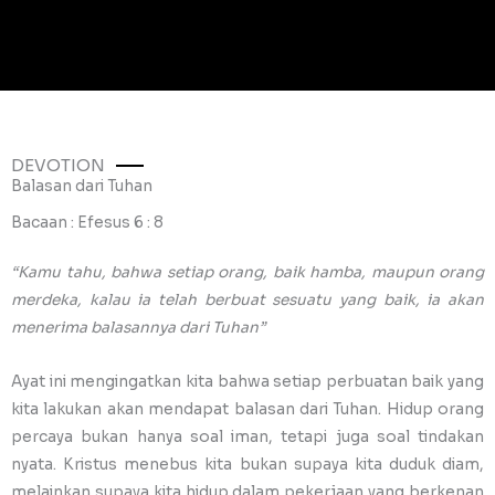
DEVOTION
Balasan dari Tuhan
Bacaan : Efesus 6 : 8
“Kamu tahu, bahwa setiap orang, baik hamba, maupun orang
merdeka, kalau ia telah berbuat sesuatu yang baik, ia akan
menerima balasannya dari Tuhan”
Ayat ini mengingatkan kita bahwa setiap perbuatan baik yang
kita lakukan akan mendapat balasan dari Tuhan. Hidup orang
percaya bukan hanya soal iman, tetapi juga soal tindakan
nyata. Kristus menebus kita bukan supaya kita duduk diam,
melainkan supaya kita hidup dalam pekerjaan yang berkenan