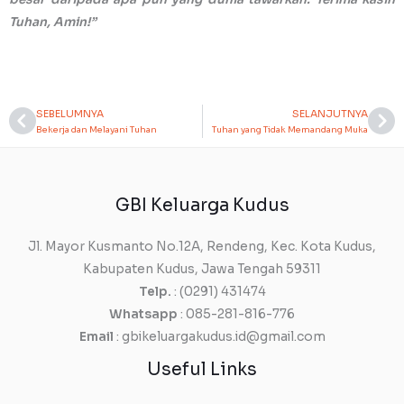
Tuhan, Amin!”
SEBELUMNYA
SELANJUTNYA
Prev
Ne
Bekerja dan Melayani Tuhan
Tuhan yang Tidak Memandang Muka
GBI Keluarga Kudus
Jl. Mayor Kusmanto No.12A, Rendeng, Kec. Kota Kudus,
Kabupaten Kudus, Jawa Tengah 59311
Telp.
: (0291) 431474
Whatsapp
: 085-281-816-776
Email
: gbikeluargakudus.id@gmail.com
Useful Links