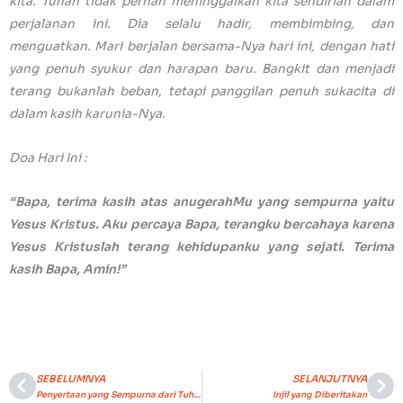
kita. Tuhan tidak pernah meninggalkan kita sendirian dalam
perjalanan ini. Dia selalu hadir, membimbing, dan
menguatkan. Mari berjalan bersama-Nya hari ini, dengan hati
yang penuh syukur dan harapan baru. Bangkit dan menjadi
terang bukanlah beban, tetapi panggilan penuh sukacita di
dalam kasih karunia-Nya.
Doa Hari Ini :
“Bapa, terima kasih atas anugerahMu yang sempurna yaitu
Yesus Kristus. Aku percaya Bapa, terangku bercahaya karena
Yesus Kristuslah terang kehidupanku yang sejati. Terima
kasih Bapa, Amin!”
SEBELUMNYA
SELANJUTNYA
Prev
Ne
Penyertaan yang Sempurna dari Tuhan dan Juruselamat
Injil yang Diberitakan