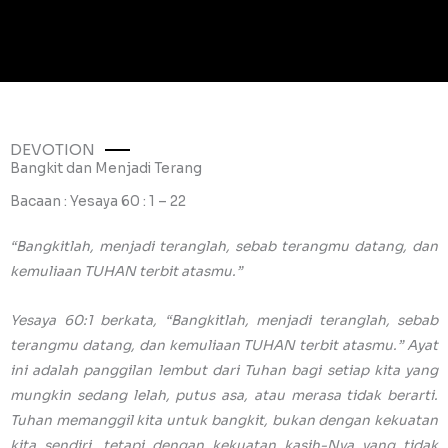
DEVOTION
Bangkit dan Menjadi Terang
Bacaan : Yesaya 60 : 1 – 22
“Bangkitlah, menjadi teranglah, sebab terangmu datang, dan
kemuliaan TUHAN terbit atasmu.”
Yesaya 60:1 berkata, “Bangkitlah, menjadi teranglah, sebab
terangmu datang, dan kemuliaan TUHAN terbit atasmu.” Ayat
ini adalah panggilan lembut dari Tuhan bagi setiap kita yang
mungkin sedang lelah, putus asa, atau merasa tidak berarti.
Tuhan memanggil kita untuk bangkit, bukan dengan kekuatan
kita sendiri, tetapi dengan kekuatan kasih-Nya yang tidak