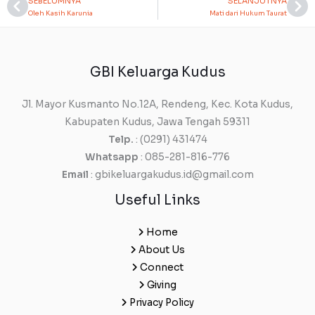
SEBELUMNYA
SELANJUTNYA
Prev
Ne
Oleh Kasih Karunia
Mati dari Hukum Taurat
GBI Keluarga Kudus
Jl. Mayor Kusmanto No.12A, Rendeng, Kec. Kota Kudus,
Kabupaten Kudus, Jawa Tengah 59311
Telp.
: (0291) 431474
Whatsapp
: 085-281-816-776
Email
: gbikeluargakudus.id@gmail.com
Useful Links
Home
About Us
Connect
Giving
Privacy Policy