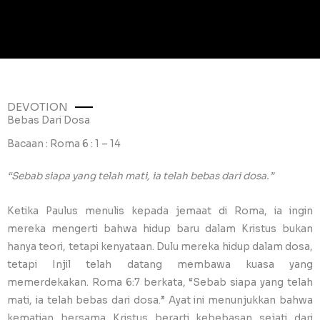
DEVOTION
Bebas Dari Dosa
Bacaan : Roma 6 : 1 – 14
“Sebab siapa yang telah mati, ia telah bebas dari dosa.”
Ketika Paulus menulis kepada jemaat di Roma, ia ingin
mereka mengerti bahwa hidup baru dalam Kristus bukan
hanya teori, tetapi kenyataan. Dulu mereka hidup dalam dosa,
tetapi Injil telah datang membawa kuasa yang
memerdekakan. Roma 6:7 berkata, “Sebab siapa yang telah
mati, ia telah bebas dari dosa.” Ayat ini menunjukkan bahwa
kematian bersama Kristus berarti kebebasan sejati dari