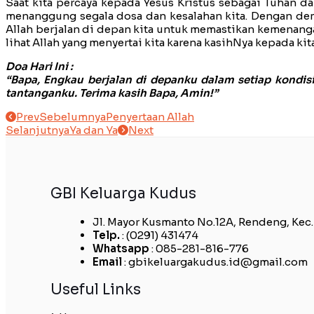
Saat kita percaya kepada Yesus Kristus sebagai Tuhan dan
menanggung segala dosa dan kesalahan kita. Dengan demik
Allah berjalan di depan kita untuk memastikan kemenangan
lihat Allah yang menyertai kita karena kasihNya kepada kita
Doa Hari Ini :
“Bapa, Engkau berjalan di depanku dalam setiap kondi
tantanganku. Terima kasih Bapa, Amin!”
Prev
Sebelumnya
Penyertaan Allah
Selanjutnya
Ya dan Ya
Next
GBI Keluarga Kudus
Jl. Mayor Kusmanto No.12A, Rendeng, Kec
Telp.
: (0291) 431474
Whatsapp
: 085-281-816-776
Email
: gbikeluargakudus.id@gmail.com
Useful Links