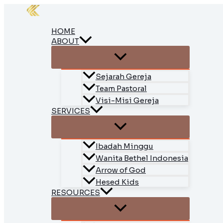
Skip
to
content
HOME
ABOUT
Sejarah Gereja
Team Pastoral
Visi-Misi Gereja
SERVICES
Ibadah Minggu
Wanita Bethel Indonesia
Arrow of God
Hesed Kids
RESOURCES