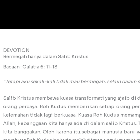
DEVOTION
Bermegah hanya dalam Salib Kristus
Bacaan : Galatia 6 : 11-18
“Tetapi aku sekali-kali tidak mau bermegah, selain dalam s
Salib Kristus membawa kuasa transformati yang ajaib di
orang percaya. Roh Kudus memberikan setiap orang per
kelemahan tidak lagi berkuasa. Kuasa Roh Kudus memamp
Allah, kebanggaan kita hanya ada di dalam salib Kristus.
kita banggakan. Oleh karena itu,sebagai manusia baru y