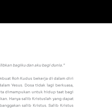
alibkan bagiku dan aku bagi dunia.”
mbuat Roh Kudus bekerja di dalam diri
lam Yesus. Dosa tidak lagi berkuasa,
kita dimampukan untuk hidup taat bagi
kan. Hanya salib Kristuslah yang dapat
anggakan salib Kristus. Salib Kristus