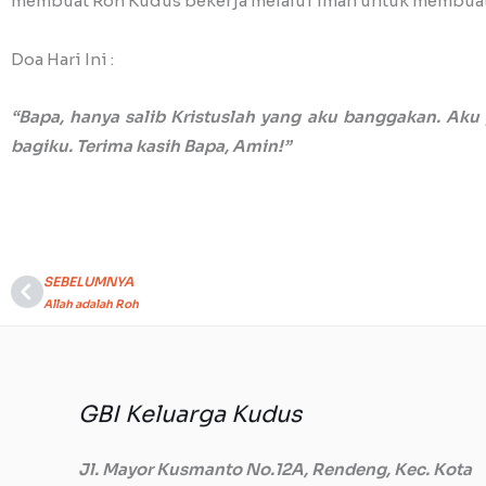
membuat Roh Kudus bekerja melalui iman untuk membuat k
Doa Hari Ini :
“Bapa, hanya salib Kristuslah yang aku banggakan. Aku
bagiku. Terima kasih Bapa, Amin!”
SEBELUMNYA
Prev
Allah adalah Roh
GBI Keluarga Kudus
Jl. Mayor Kusmanto No.12A, Rendeng, Kec. Kota