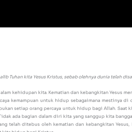
alib Tuhan kita Yesus Kristus, sebab olehnya dunia telah dis
 dalam kehidupan kita. Kematian dan kebangkitan Yesus me
caya kemampuan untuk hidup sebagaimana mestinya di da
ukan setiap orang percaya untuk hidup bagi Allah. Saat 
 Tidak ada bagian dalam diri kita yang sanggup kita bangga
ang telah ditebus oleh kematian dan kebangkitan Yesus, b