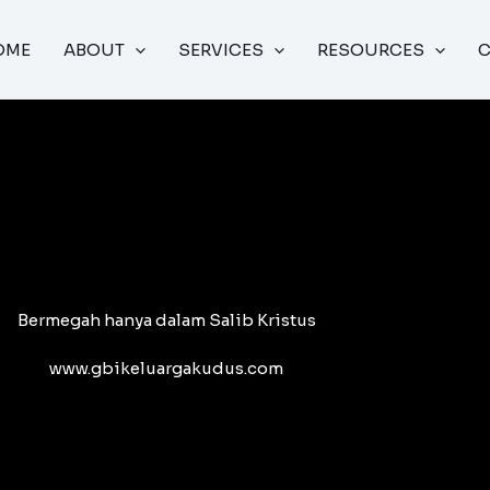
OME
ABOUT
SERVICES
RESOURCES
Bermegah hanya dalam Salib Kristus
www.gbikeluargakudus.com