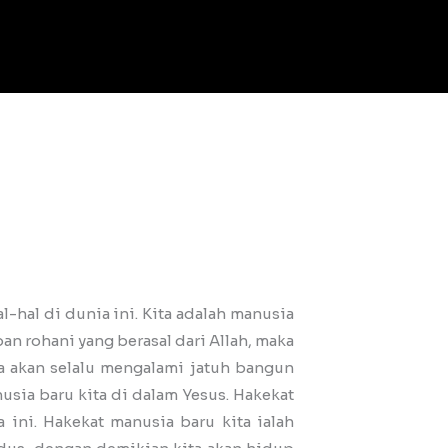
al-hal di dunia ini. Kita adalah manusia
n rohani yang berasal dari Allah, maka
ita akan selalu mengalami jatuh bangun
usia baru kita di dalam Yesus. Hakekat
ini. Hakekat manusia baru kita ialah