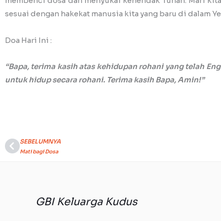
membenci dosa dan menyukai kehendak Tuhan. Mari kita
sesuai dengan hakekat manusia kita yang baru di dalam Ye
Doa Hari Ini :
“Bapa, terima kasih atas kehidupan rohani yang telah E
untuk hidup secara rohani. Terima kasih Bapa, Amin!”
SEBELUMNYA
Prev
Mati bagi Dosa
GBI Keluarga Kudus