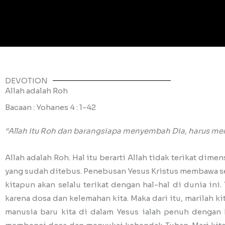
DEVOTION
Allah adalah Roh
Bacaan : Yohanes 4 : 1-42
“Allah itu Roh dan barangsiapa menyembah Dia, harus m
Allah adalah Roh. Hal itu berarti Allah tidak terikat dimen
yang sudah ditebus. Penebusan Yesus Kristus membawa seb
kitapun akan selalu terikat dengan hal-hal di dunia ini
karena dosa dan kelemahan kita. Maka dari itu, marilah k
manusia baru kita di dalam Yesus ialah penuh dengan 