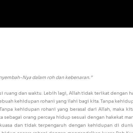
enyembah-Nya dalam roh dan kebenaran.”
si ruang dan waktu. Lebih lagi, Allah tidak terikat dengan h
uah kehidupan rohani yang ilahi bagi kita. Tanpa kehidupa
. Tanpa kehidupan rohani yang berasal dari Allah, maka k
ita sebagai orang percaya hidup sesuai dengan hakekat man
kuasa dan tidak terpengaruh dengan kehidupan di dunia 