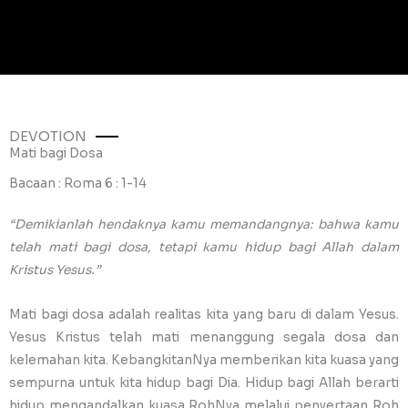
DEVOTION
Mati bagi Dosa
Bacaan : Roma 6 : 1-14
“Demikianlah hendaknya kamu memandangnya: bahwa kamu
telah mati bagi dosa, tetapi kamu hidup bagi Allah dalam
Kristus Yesus.”
Mati bagi dosa adalah realitas kita yang baru di dalam Yesus.
Yesus Kristus telah mati menanggung segala dosa dan
kelemahan kita. KebangkitanNya memberikan kita kuasa yang
sempurna untuk kita hidup bagi Dia. Hidup bagi Allah berarti
hidup mengandalkan kuasa RohNya melalui penyertaan Roh