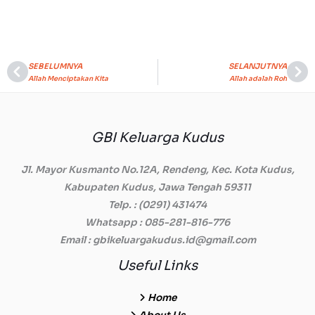
SEBELUMNYA
SELANJUTNYA
Prev
Ne
Allah Menciptakan Kita
Allah adalah Roh
GBI Keluarga Kudus
Jl. Mayor Kusmanto No.12A, Rendeng, Kec. Kota Kudus,
Kabupaten Kudus, Jawa Tengah 59311
Telp.
: (0291) 431474
Whatsapp
: 085-281-816-776
Email
: gbikeluargakudus.id@gmail.com
Useful Links
Home