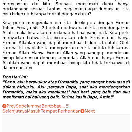
memuaskan diri kita. Sensasi menikmati dunia hanya
berlangsung sesaat. Lantas, bagaimana agar di dunia ini kita
bisa hidup utuh tanpa terikat dengan dunia?
Kita perlu mengizinkan diri kita di ekspos dengan Firman
Tuhan. Yesaya 55 : 2 berkata bahwa saat kita mendengarkan
Allah, maka kita akan menikmati hal hal yang baik. Kita perlu
menyadari bahwa kita diciptakan oleh Firman dan hanya
Firman Allahlah yang dapat membuat hidup kita utuh. Oleh
karena itu, marilah kita mengizinkan diri kita untuk utuh karena
Firman Allah. Hanya Firman Allah yang sanggup mendesain
hidup kita sesuai dengan kehendak Allah dan hanya Firman
Allahlah yang dapat membuat hidup kita tidak terhanyut di
dalam dunia ini.
Doa Hari Ini :
“Bapa, aku bersyukur atas FirmanMu yang sangat berkuasa di
dalam hidupku. Aku percaya Bapa, saat aku mendengarkan
FirmanMu, maka aku menikmati hari hari yang baik dan aku
menikmati hal hal yang baik. Terima kasih Bapa, Amin!”
Prev
Sebelumnya
Bertobat … !!!
Selanjutnya
Masuk Tempat Perhentian
Next