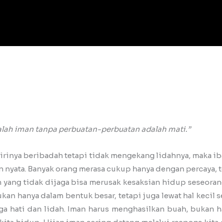
galah iman tanpa perbuatan-perbuatan adalah mati.”
rinya beribadah tetapi tidak mengekang lidahnya, maka ib
an nyata. Banyak orang merasa cukup hanya dengan percaya, t
yang tidak dijaga bisa merusak kesaksian hidup seseorang. 
kan hanya dalam bentuk besar, tetapi juga lewat hal kecil
ga hati dan lidah. Iman harus menghasilkan buah, bukan h