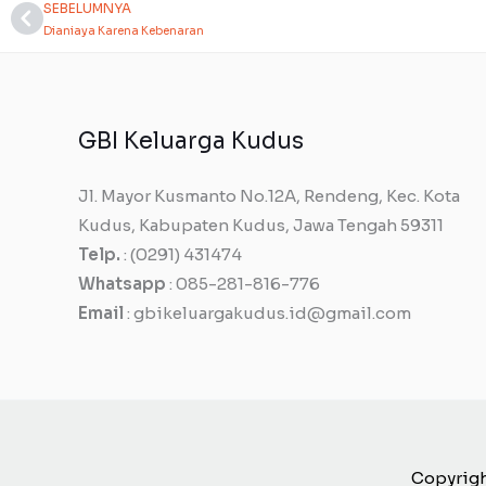
SEBELUMNYA
Prev
Dianiaya Karena Kebenaran
GBI Keluarga Kudus
Jl. Mayor Kusmanto No.12A, Rendeng, Kec. Kota
Kudus, Kabupaten Kudus, Jawa Tengah 59311
Telp.
: (0291) 431474
Whatsapp
: 085-281-816-776
Email
: gbikeluargakudus.id@gmail.com
Copyrigh