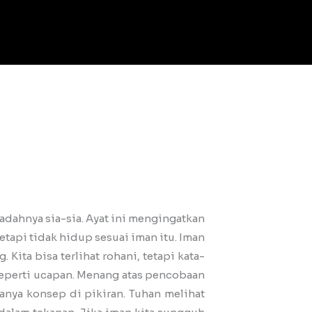
adahnya sia-sia. Ayat ini mengingatkan
etapi tidak hidup sesuai iman itu. Iman
Kita bisa terlihat rohani, tetapi kata-
 seperti ucapan. Menang atas pencobaan
anya konsep di pikiran. Tuhan melihat