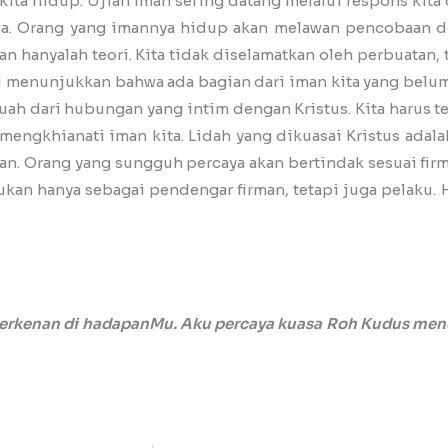
kita hidup. Ujian iman sering datang melalui respons kita
tia. Orang yang imannya hidup akan melawan pencobaan d
n hanyalah teori. Kita tidak diselamatkan oleh perbuatan,
itu menunjukkan bahwa ada bagian dari iman kita yang be
buah dari hubungan yang intim dengan Kristus. Kita harus 
mengkhianati iman kita. Lidah yang dikuasai Kristus adal
an. Orang yang sungguh percaya akan bertindak sesuai fir
ukan hanya sebagai pendengar firman, tetapi juga pelaku. 
berkenan di hadapanMu. Aku percaya kuasa Roh Kudus men