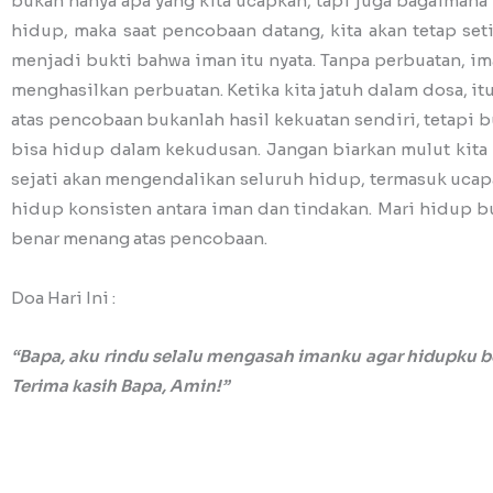
bukan hanya apa yang kita ucapkan, tapi juga bagaimana 
hidup, maka saat pencobaan datang, kita akan tetap se
menjadi bukti bahwa iman itu nyata. Tanpa perbuatan, ima
menghasilkan perbuatan. Ketika kita jatuh dalam dosa, 
atas pencobaan bukanlah hasil kekuatan sendiri, tetapi 
bisa hidup dalam kekudusan. Jangan biarkan mulut kita 
sejati akan mengendalikan seluruh hidup, termasuk ucap
hidup konsisten antara iman dan tindakan. Mari hidup b
benar menang atas pencobaan.
Doa Hari Ini :
“Bapa, aku rindu selalu mengasah imanku agar hidupku 
Terima kasih Bapa, Amin!”