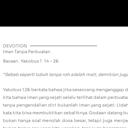
DEVOTION
Iman Tanpa Perbuatan
Bacaan : Yakobus 1 : 14 – 26
“Sebab seperti tubuh tanpa roh adalah mati, demikian ju
Yakobus 1:26 berkata bahwa jika seseorang menganggap di
kita bahwa iman yang sejati selalu terlihat dalam perbuat
tanpa pengendalian diri bukanlah iman yang sejati. Lidah 
kata kita bisa membuktikan sebaliknya. Godaan datang bu
bukan hanya soal menolak dosa besar, tetapi juga menja