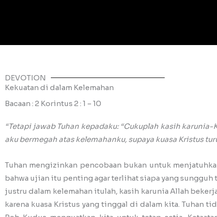
DEVOTION
Kekuatan di dalam Kelemahan
Bacaan : 2 Korintus 2 : 1 – 10
“Tetapi jawab Tuhan kepadaku: “Cukuplah kasih karunia-
aku bermegah atas kelemahanku, supaya kuasa Kristus tu
Tuhan mengizinkan pencobaan bukan untuk menjatuhkan k
bahwa ujian itu penting agar terlihat siapa yang sungguh
justru dalam kelemahan itulah, kasih karunia Allah beke
karena kuasa Kristus yang tinggal di dalam kita. Tuhan t