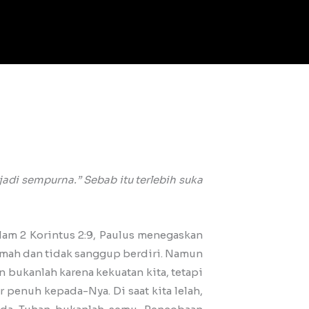
di sempurna.” Sebab itu terlebih suka
am 2 Korintus 2:9, Paulus menegaskan
 lemah dan tidak sanggup berdiri. Namun
 bukanlah karena kekuatan kita, tetapi
r penuh kepada-Nya. Di saat kita lelah,