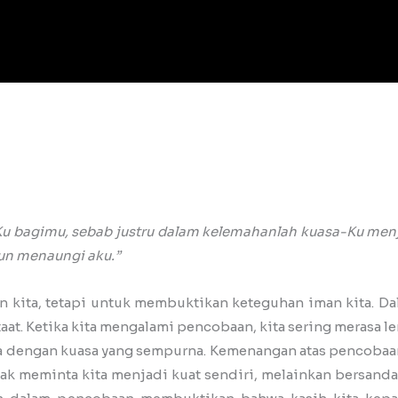
Ku bagimu, sebab justru dalam kelemahanlah kuasa-Ku menja
run menaungi aku.”
ita, tetapi untuk membuktikan keteguhan iman kita. Dal
 taat. Ketika kita mengalami pencobaan, kita sering merasa
rja dengan kuasa yang sempurna. Kemenangan atas pencobaan
idak meminta kita menjadi kuat sendiri, melainkan bersanda