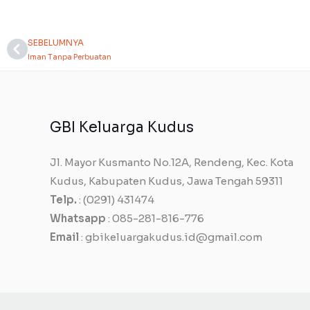
SEBELUMNYA
Prev
Iman Tanpa Perbuatan
GBI Keluarga Kudus
Jl. Mayor Kusmanto No.12A, Rendeng, Kec. Kota
Kudus, Kabupaten Kudus, Jawa Tengah 59311
Telp.
: (0291) 431474
Whatsapp
: 085-281-816-776
Email
: gbikeluargakudus.id@gmail.com