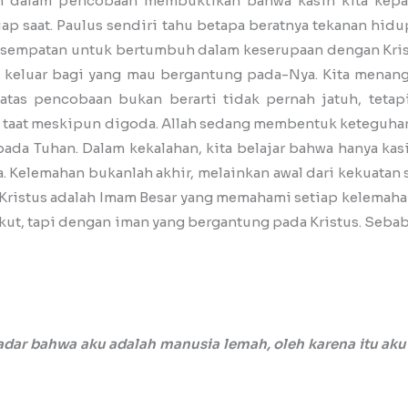
tan dalam pencobaan membuktikan bahwa kasih kita kep
p saat. Paulus sendiri tahu betapa beratnya tekanan hidu
esempatan untuk bertumbuh dalam keserupaan dengan Krist
n keluar bagi yang mau bergantung pada-Nya. Kita menan
atas pencobaan bukan berarti tidak pernah jatuh, teta
ih taat meskipun digoda. Allah sedang membentuk keteguhan 
ada Tuhan. Dalam kekalahan, kita belajar bahwa hanya kas
 Kelemahan bukanlah akhir, melainkan awal dari kekuatan su
i; Kristus adalah Imam Besar yang memahami setiap kelemahan
kut, tapi dengan iman yang bergantung pada Kristus. Sebab
adar bahwa aku adalah manusia lemah, oleh karena itu ak