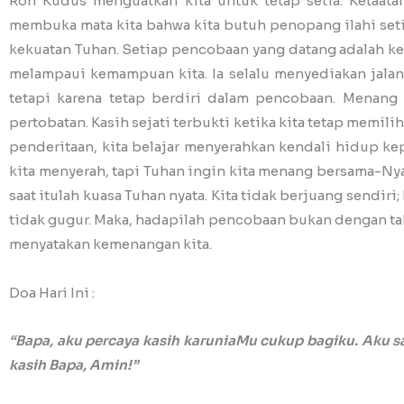
Roh Kudus menguatkan kita untuk tetap setia. Ketaa
membuka mata kita bahwa kita butuh penopang ilahi setia
kekuatan Tuhan. Setiap pencobaan yang datang adalah k
melampaui kemampuan kita. Ia selalu menyediakan jala
tetapi karena tetap berdiri dalam pencobaan. Menang 
pertobatan. Kasih sejati terbukti ketika kita tetap memil
penderitaan, kita belajar menyerahkan kendali hidup kep
kita menyerah, tapi Tuhan ingin kita menang bersama-Nya.
saat itulah kuasa Tuhan nyata. Kita tidak berjuang sendir
tidak gugur. Maka, hadapilah pencobaan bukan dengan ta
menyatakan kemenangan kita.
Doa Hari Ini :
“Bapa, aku percaya kasih karuniaMu cukup bagiku. Aku s
kasih Bapa, Amin!”