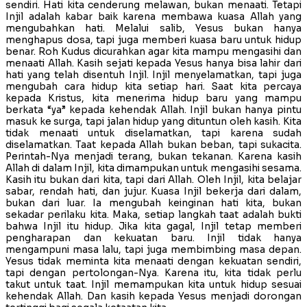
sendiri. Hati kita cenderung melawan, bukan menaati. Tetapi
Injil adalah kabar baik karena membawa kuasa Allah yang
mengubahkan hati. Melalui salib, Yesus bukan hanya
menghapus dosa, tapi juga memberi kuasa baru untuk hidup
benar. Roh Kudus dicurahkan agar kita mampu mengasihi dan
menaati Allah. Kasih sejati kepada Yesus hanya bisa lahir dari
hati yang telah disentuh Injil. Injil menyelamatkan, tapi juga
mengubah cara hidup kita setiap hari. Saat kita percaya
kepada Kristus, kita menerima hidup baru yang mampu
berkata “ya” kepada kehendak Allah. Injil bukan hanya pintu
masuk ke surga, tapi jalan hidup yang dituntun oleh kasih. Kita
tidak menaati untuk diselamatkan, tapi karena sudah
diselamatkan. Taat kepada Allah bukan beban, tapi sukacita.
Perintah-Nya menjadi terang, bukan tekanan. Karena kasih
Allah di dalam Injil, kita dimampukan untuk mengasihi sesama.
Kasih itu bukan dari kita, tapi dari Allah. Oleh Injil, kita belajar
sabar, rendah hati, dan jujur. Kuasa Injil bekerja dari dalam,
bukan dari luar. Ia mengubah keinginan hati kita, bukan
sekadar perilaku kita. Maka, setiap langkah taat adalah bukti
bahwa Injil itu hidup. Jika kita gagal, Injil tetap memberi
pengharapan dan kekuatan baru. Injil tidak hanya
mengampuni masa lalu, tapi juga membimbing masa depan.
Yesus tidak meminta kita menaati dengan kekuatan sendiri,
tapi dengan pertolongan-Nya. Karena itu, kita tidak perlu
takut untuk taat. Injil memampukan kita untuk hidup sesuai
kehendak Allah. Dan kasih kepada Yesus menjadi dorongan