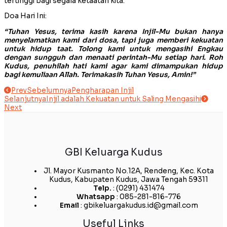
tertinggi bagi segala ketaatan kita.
Doa Hari Ini:
“Tuhan Yesus, terima kasih karena Injil-Mu bukan hanya
menyelamatkan kami dari dosa, tapi juga memberi kekuatan
untuk hidup taat. Tolong kami untuk mengasihi Engkau
dengan sungguh dan menaati perintah-Mu setiap hari. Roh
Kudus, penuhilah hati kami agar kami dimampukan hidup
bagi kemuliaan Allah. Terimakasih Tuhan Yesus, Amin!”
Prev
Sebelumnya
Pengharapan Injil
Selanjutnya
Injil adalah Kekuatan untuk Saling Mengasihi
Next
GBI Keluarga Kudus
Jl. Mayor Kusmanto No.12A, Rendeng, Kec. Kota
Kudus, Kabupaten Kudus, Jawa Tengah 59311
Telp.
: (0291) 431474
Whatsapp
: 085-281-816-776
Email
: gbikeluargakudus.id@gmail.com
Useful Links