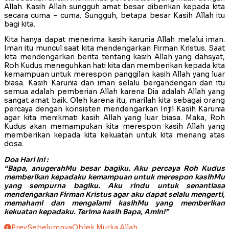
Allah. Kasih Allah sungguh amat besar diberikan kepada kita
secara cuma – cuma. Sungguh, betapa besar Kasih Allah itu
bagi kita.
Kita hanya dapat menerima kasih karunia Allah melalui iman.
Iman itu muncul saat kita mendengarkan Firman Kristus. Saat
kita mendengarkan berita tentang kasih Allah yang dahsyat,
Roh Kudus meneguhkan hati kita dan memberikan kepada kita
kemampuan untuk merespon panggilan kasih Allah yang luar
biasa. Kasih Karunia dan iman selalu bergandengan dan itu
semua adalah pemberian Allah karena Dia adalah Allah yang
sangat amat baik. Oleh karena itu, marilah kita sebagai orang
percaya dengan konsisten mendengarkan Injil Kasih Karunia
agar kita menikmati kasih Allah yang luar biasa. Maka, Roh
Kudus akan memampukan kita merespon kasih Allah yang
memberikan kepada kita kekuatan untuk kita menang atas
dosa.
Doa Hari Ini :
“Bapa, anugerahMu besar bagiku. Aku percaya Roh Kudus
memberikan kepadaku kemampuan untuk merespon kasihMu
yang sempurna bagiku. Aku rindu untuk senantiasa
mendengarkan Firman Kristus agar aku dapat selalu mengerti,
memahami dan mengalami kasihMu yang memberikan
kekuatan kepadaku. Terima kasih Bapa, Amin!”
Prev
Sebelumnya
Objek Murka Allah