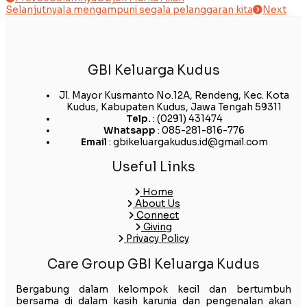
Selanjutnya
Ia mengampuni segala pelanggaran kita
Next
GBI Keluarga Kudus
Jl. Mayor Kusmanto No.12A, Rendeng, Kec. Kota
Kudus, Kabupaten Kudus, Jawa Tengah 59311
Telp.
: (0291) 431474
Whatsapp
: 085-281-816-776
Email
: gbikeluargakudus.id@gmail.com
Useful Links
Home
About Us
Connect
Giving
Privacy Policy
Care Group GBI Keluarga Kudus
Bergabung dalam kelompok kecil dan bertumbuh
bersama di dalam kasih karunia dan pengenalan akan