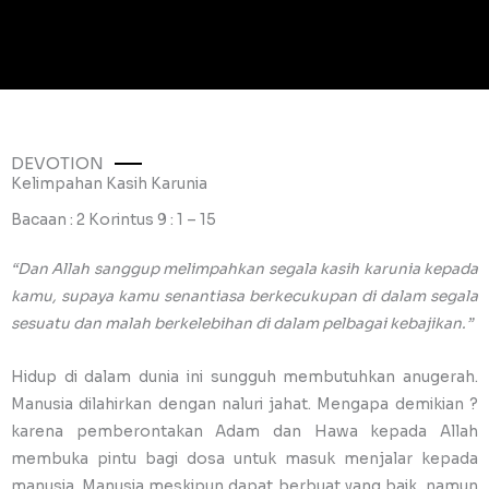
DEVOTION
Kelimpahan Kasih Karunia
Bacaan : 2 Korintus 9 : 1 – 15
“Dan Allah sanggup melimpahkan segala kasih karunia kepada
kamu, supaya kamu senantiasa berkecukupan di dalam segala
sesuatu dan malah berkelebihan di dalam pelbagai kebajikan.”
Hidup di dalam dunia ini sungguh membutuhkan anugerah.
Manusia dilahirkan dengan naluri jahat. Mengapa demikian ?
karena pemberontakan Adam dan Hawa kepada Allah
membuka pintu bagi dosa untuk masuk menjalar kepada
manusia. Manusia meskipun dapat berbuat yang baik, namun