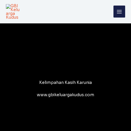
Skip
to
content
Kelimpahan Kasih Karunia
www.gbikeluargakudus.com