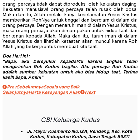
orang percaya tidak dapat diproduksi oleh kekuatan daging.
Kekuatan manusiawi orang percaya telah rusak oleh dosa.
Maka dari itu, Allah melalui karya keselamatan Yesus Kristus
memberikan RohNya untuk tinggal dan berdiam di dalam diri
orang percaya. Dengan menaruh iman di dalam Yesus Kristus,
maka orang percaya akan dimampukan untuk hidup taat dan
berkenan kepada Allah. Maka dari itu, taruh iman di dalam
Yesus Kristus dan lihatlah ketaatan akan muncul karena Roh
Allah yang bekerja untuk membuat kita taat.
Doa Hari Ini :
“Bapa, aku bersyukur kepadaMu karena Engkau telah
mengirimkan Roh Kudus bagiku. Aku percaya Roh Kudus
adalah sumber kekuatan untuk aku bisa hidup taat. Terima
kasih Bapa, Amin!”
Prev
Sebelumnya
Segala yang Baik
Selanjutnya
Harta Kesayangan Allah
Next
GBI Keluarga Kudus
Jl. Mayor Kusmanto No.12A, Rendeng, Kec. Kota
Kudus, Kabupaten Kudus, Jawa Tengah 59311