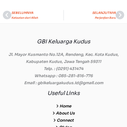
SEBELUMNYA
SELANJUTNYA
Prev
Ne
Ketaatan dari Allah
Perjanjian Baru
GBI Keluarga Kudus
Jl. Mayor Kusmanto No.12A, Rendeng, Kec. Kota Kudus,
Kabupaten Kudus, Jawa Tengah 59311
Telp.
: (0291) 431474
Whatsapp
: 085-281-816-776
Email
: gbikeluargakudus.id@gmail.com
Useful Links
Home
About Us
Connect