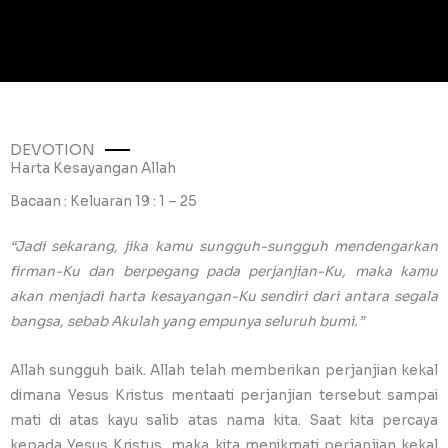
DEVOTION
Harta Kesayangan Allah
Bacaan : Keluaran 19 : 1 – 25
“Jadi sekarang, jika kamu sungguh-sungguh mendengarkan
firman-Ku dan berpegang pada perjanjian-Ku, maka kamu
akan menjadi harta kesayangan-Ku sendiri dari antara segala
bangsa, sebab Akulah yang empunya seluruh bumi.”
Allah sungguh baik. Allah telah memberikan perjanjian kekal
dimana Yesus Kristus mentaati perjanjian tersebut sampai
mati di atas kayu salib atas nama kita. Saat kita percaya
kepada Yesus Kristus, maka kita menikmati perjanjian kekal