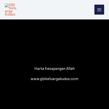
Skip
to
content
Harta Kesayangan Allah
www.gbikeluargakudus.com