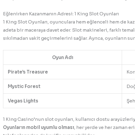
Eğlenirken Kazanmanın Adresi: 1 King Slot Oyunları
1 King Slot Oyunları, oyunculara hem eğlenceli hem de kaz
adeta bir maceraya davet eder. Slot makineleri, farklı temal
sıkılmadan vakit geçirmelerini sağlar. Ayrıca, oyunların su
Oyun Adı
Pirate’s Treasure
Kor
Mystic Forest
Doğ
Vegas Lights
Şehi
1 King Casino’nun slot oyunları, kullanıcı dostu arayüzleriy
Oyunların mobil uyumlu olması
, her yerde ve her zaman er