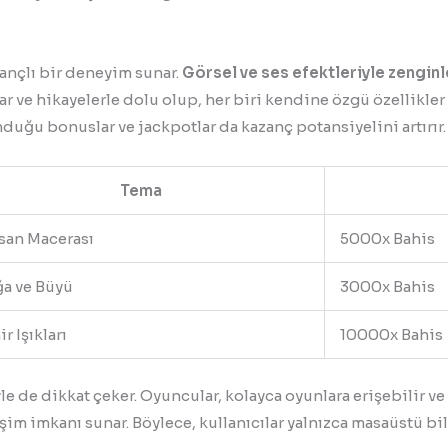
ançlı bir deneyim sunar.
Görsel ve ses efektleriyle zenginl
ar ve hikayelerle dolu olup, her biri kendine özgü özellikler t
nduğu bonuslar ve jackpotlar da kazanç potansiyelini artırır.
Tema
san Macerası
5000x Bahis
a ve Büyü
3000x Bahis
r Işıkları
10000x Bahis
le de dikkat çeker. Oyuncular, kolayca oyunlara erişebilir ve
işim imkanı sunar. Böylece, kullanıcılar yalnızca masaüstü bil