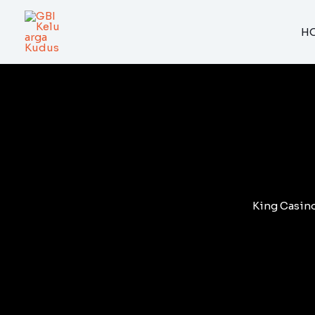
Skip
to
H
content
King Casino