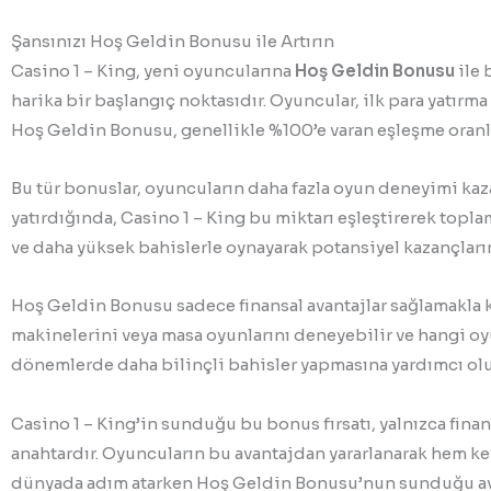
Şansınızı Hoş Geldin Bonusu ile Artırın
Casino 1 – King, yeni oyuncularına
Hoş Geldin Bonusu
ile 
harika bir başlangıç noktasıdır. Oyuncular, ilk para yatırm
Hoş Geldin Bonusu, genellikle %100’e varan eşleşme oranla
Bu tür bonuslar, oyuncuların daha fazla oyun deneyimi kaz
yatırdığında, Casino 1 – King bu miktarı eşleştirerek topla
ve daha yüksek bahislerle oynayarak potansiyel kazançları
Hoş Geldin Bonusu sadece finansal avantajlar sağlamakla ka
makinelerini veya masa oyunlarını deneyebilir ve hangi oy
dönemlerde daha bilinçli bahisler yapmasına yardımcı olu
Casino 1 – King’in sunduğu bu bonus fırsatı, yalnızca finan
anahtardır. Oyuncuların bu avantajdan yararlanarak hem ke
dünyada adım atarken Hoş Geldin Bonusu’nun sunduğu ava