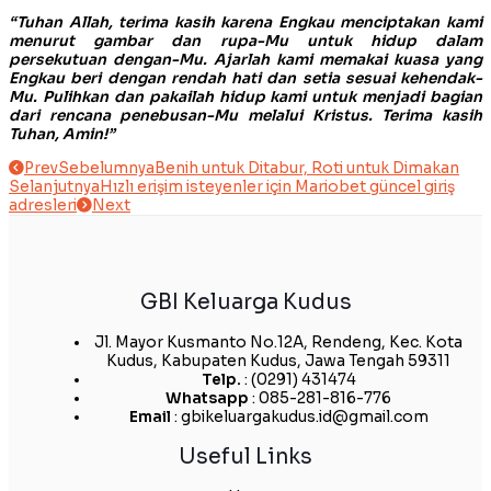
“Tuhan Allah, terima kasih karena Engkau menciptakan kami
menurut gambar dan rupa-Mu untuk hidup dalam
persekutuan dengan-Mu. Ajarlah kami memakai kuasa yang
Engkau beri dengan rendah hati dan setia sesuai kehendak-
Mu. Pulihkan dan pakailah hidup kami untuk menjadi bagian
dari rencana penebusan-Mu melalui Kristus. Terima kasih
Tuhan, Amin!”
Prev
Sebelumnya
Benih untuk Ditabur, Roti untuk Dimakan
Selanjutnya
Hızlı erişim isteyenler için Mariobet güncel giriş
adresleri
Next
GBI Keluarga Kudus
Jl. Mayor Kusmanto No.12A, Rendeng, Kec. Kota
Kudus, Kabupaten Kudus, Jawa Tengah 59311
Telp.
: (0291) 431474
Whatsapp
: 085-281-816-776
Email
: gbikeluargakudus.id@gmail.com
Useful Links