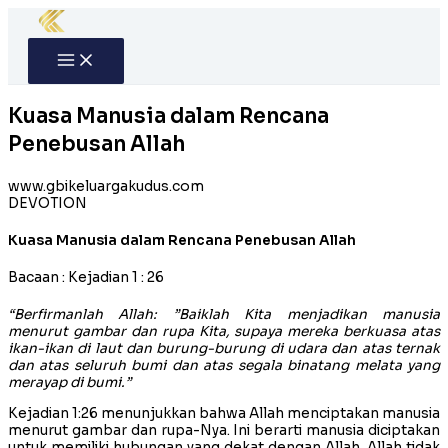
Skip
to
content
Kuasa Manusia dalam Rencana
Penebusan Allah
www.gbikeluargakudus.com
DEVOTION
Kuasa Manusia dalam Rencana Penebusan Allah
Bacaan : Kejadian 1 : 26
“Berfirmanlah Allah: ”Baiklah Kita menjadikan manusia
menurut gambar dan rupa Kita, supaya mereka berkuasa atas
ikan-ikan di laut dan burung-burung di udara dan atas ternak
dan atas seluruh bumi dan atas segala binatang melata yang
merayap di bumi.”
Kejadian 1:26 menunjukkan bahwa Allah menciptakan manusia
menurut gambar dan rupa-Nya. Ini berarti manusia diciptakan
untuk memiliki hubungan yang dekat dengan Allah. Allah tidak