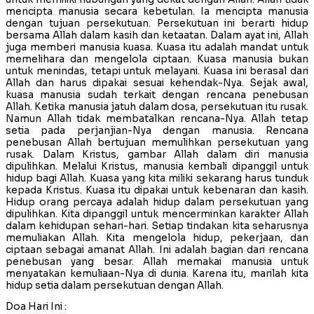
mencipta manusia secara kebetulan. Ia mencipta manusia
dengan tujuan persekutuan. Persekutuan ini berarti hidup
bersama Allah dalam kasih dan ketaatan. Dalam ayat ini, Allah
juga memberi manusia kuasa. Kuasa itu adalah mandat untuk
memelihara dan mengelola ciptaan. Kuasa manusia bukan
untuk menindas, tetapi untuk melayani. Kuasa ini berasal dari
Allah dan harus dipakai sesuai kehendak-Nya. Sejak awal,
kuasa manusia sudah terkait dengan rencana penebusan
Allah. Ketika manusia jatuh dalam dosa, persekutuan itu rusak.
Namun Allah tidak membatalkan rencana-Nya. Allah tetap
setia pada perjanjian-Nya dengan manusia. Rencana
penebusan Allah bertujuan memulihkan persekutuan yang
rusak. Dalam Kristus, gambar Allah dalam diri manusia
dipulihkan. Melalui Kristus, manusia kembali dipanggil untuk
hidup bagi Allah. Kuasa yang kita miliki sekarang harus tunduk
kepada Kristus. Kuasa itu dipakai untuk kebenaran dan kasih.
Hidup orang percaya adalah hidup dalam persekutuan yang
dipulihkan. Kita dipanggil untuk mencerminkan karakter Allah
dalam kehidupan sehari-hari. Setiap tindakan kita seharusnya
memuliakan Allah. Kita mengelola hidup, pekerjaan, dan
ciptaan sebagai amanat Allah. Ini adalah bagian dari rencana
penebusan yang besar. Allah memakai manusia untuk
menyatakan kemuliaan-Nya di dunia. Karena itu, marilah kita
hidup setia dalam persekutuan dengan Allah.
Doa Hari Ini :