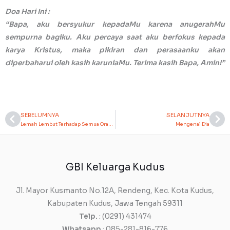
Doa Hari Ini :
“Bapa, aku bersyukur kepadaMu karena anugerahMu
sempurna bagiku. Aku percaya saat aku berfokus kepada
karya Kristus, maka pikiran dan perasaanku akan
diperbaharui oleh kasih karuniaMu. Terima kasih Bapa, Amin!”
SEBELUMNYA
SELANJUTNYA
Prev
Ne
Lemah Lembut Terhadap Semua Orang
Mengenal Dia
GBI Keluarga Kudus
Jl. Mayor Kusmanto No.12A, Rendeng, Kec. Kota Kudus,
Kabupaten Kudus, Jawa Tengah 59311
Telp.
: (0291) 431474
Whatsapp
: 085-281-816-776