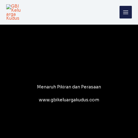
Skip
to
content
Menaruh Pikiran dan Perasaan
www.gbikeluargakudus.com