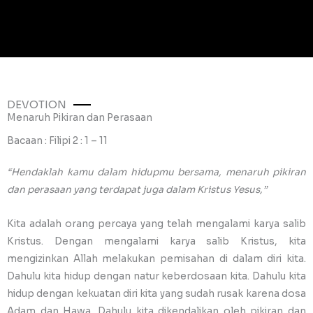
DEVOTION
Menaruh Pikiran dan Perasaan
Bacaan : Filipi 2 : 1 – 11
“Hendaklah kamu dalam hidupmu bersama, menaruh pikiran
dan perasaan yang terdapat juga dalam Kristus Yesus,”
Kita adalah orang percaya yang telah mengalami karya salib
Kristus. Dengan mengalami karya salib Kristus, kita
mengizinkan Allah melakukan pemisahan di dalam diri kita.
Dahulu kita hidup dengan natur keberdosaan kita. Dahulu kita
hidup dengan kekuatan diri kita yang sudah rusak karena dosa
Adam dan Hawa. Dahulu kita dikendalikan oleh pikiran dan