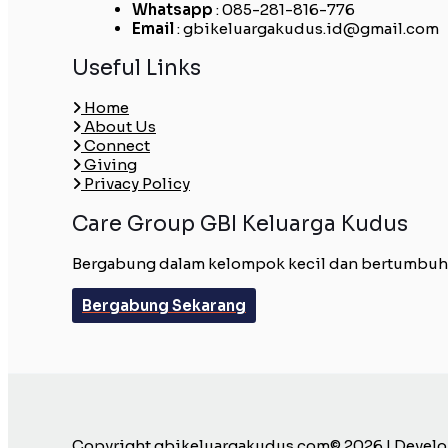
Whatsapp
: 085-281-816-776
Email
: gbikeluargakudus.id@gmail.com
Useful Links
Home
About Us
Connect
Giving
Privacy Policy
Care Group GBI Keluarga Kudus
Bergabung dalam kelompok kecil dan bertumbuh be
Bergabung Sekarang
Copyright gbikeluargakudus.com© 2026 | Devel