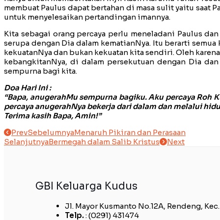
membuat Paulus dapat bertahan di masa sulit yaitu saat 
untuk menyelesaikan pertandingan imannya.
Kita sebagai orang percaya perlu meneladani Paulus dan
serupa dengan Dia dalam kematianNya. Itu berarti semua 
kekuatanNya dan bukan kekuatan kita sendiri. Oleh karena 
kebangkitanNya, di dalam persekutuan dengan Dia dan 
sempurna bagi kita.
Doa Hari Ini :
“Bapa, anugerahMu sempurna bagiku. Aku percaya Roh Ku
percaya anugerahNya bekerja dari dalam dan melalui hid
Terima kasih Bapa, Amin!”
Prev
Sebelumnya
Menaruh Pikiran dan Perasaan
Selanjutnya
Bermegah dalam Salib Kristus
Next
GBI Keluarga Kudus
Jl. Mayor Kusmanto No.12A, Rendeng, Kec
Telp.
: (0291) 431474