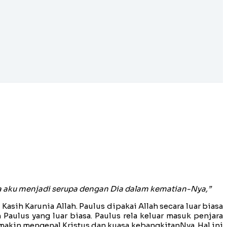
a aku menjadi serupa dengan Dia dalam kematian-Nya,”
Kasih Karunia Allah. Paulus dipakai Allah secara luar biasa
aulus yang luar biasa. Paulus rela keluar masuk penjara
emakin mengenal Kristus dan kuasa kebangkitanNya. Hal ini