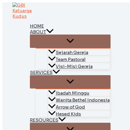
Skip
to
content
HOME
ABOUT
Sejarah Gereja
Team Pastoral
Visi-Misi Gereja
SERVICES
Ibadah Minggu
Wanita Bethel Indonesia
Arrow of God
Hesed Kids
RESOURCES