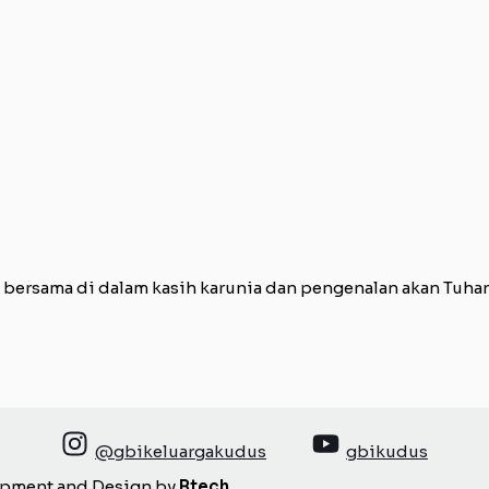
rsama di dalam kasih karunia dan pengenalan akan Tuhan d
@gbikeluargakudus
gbikudus
opment and Design by
Btech