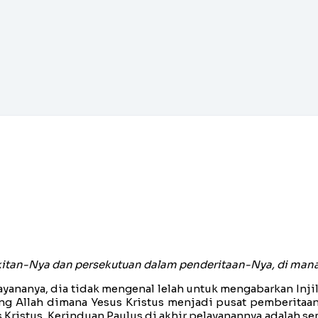
kitan-Nya dan persekutuan dalam penderitaan-Nya, di man
ayananya, dia tidak mengenal lelah untuk mengabarkan Injil 
 Allah dimana Yesus Kristus menjadi pusat pemberitaan P
 Kristus. Kerinduan Paulus di akhir pelayanannya adalah s