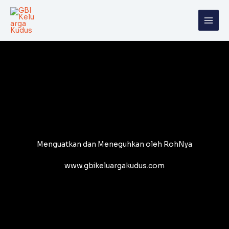
Skip
to
content
Menguatkan dan Meneguhkan oleh RohNya
www.gbikeluargakudus.com