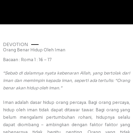
DEVOTION
Orang Benar Hidup Oleh Iman
Bacaan : Roma 1 : 16 – 17
“Sebab di dalamnya nyata kebenaran Allah, yang bertolak dari
iman dan memimpin kepada iman, seperti ada tertulis: “Orang
benar akan hidup oleh iman.”
Iman adalah dasar hidup orang percaya. Bagi orang percaya,
hidup oleh iman tidak dapat ditawar tawar. Bagi orang yang
belum mengalami pertumbuhan rohani, hidupnya selalu
dapat diombang – ambingkan dengan faktor faktor yang
sebenarnya tidak begitu penting. Orang yang tidak