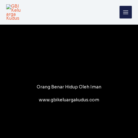
Skip
to
content
Orang Benar Hidup Oleh Iman
www.gbikeluargakudus.com