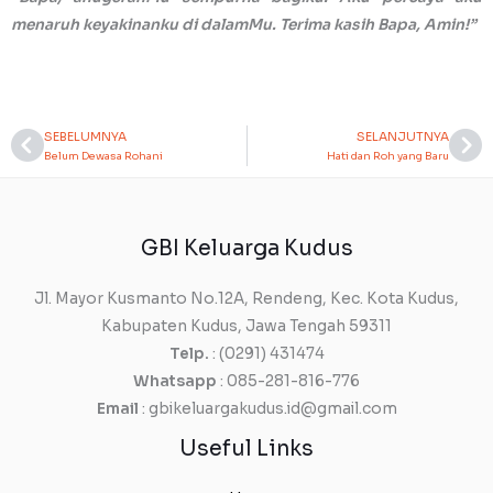
menaruh keyakinanku di dalamMu. Terima kasih Bapa, Amin!”
SEBELUMNYA
SELANJUTNYA
Prev
Ne
Belum Dewasa Rohani
Hati dan Roh yang Baru
GBI Keluarga Kudus
Jl. Mayor Kusmanto No.12A, Rendeng, Kec. Kota Kudus,
Kabupaten Kudus, Jawa Tengah 59311
Telp.
: (0291) 431474
Whatsapp
: 085-281-816-776
Email
: gbikeluargakudus.id@gmail.com
Useful Links