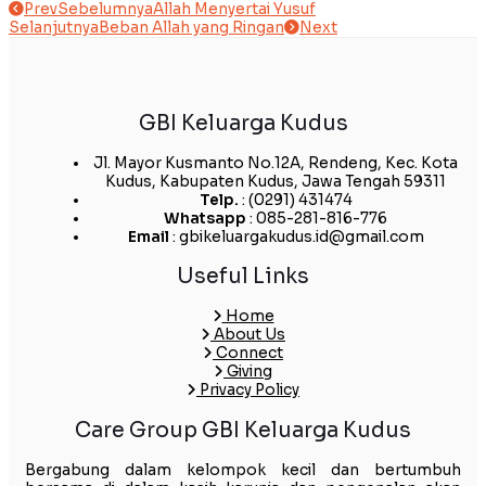
Prev
Sebelumnya
Allah Menyertai Yusuf
Selanjutnya
Beban Allah yang Ringan
Next
GBI Keluarga Kudus
Jl. Mayor Kusmanto No.12A, Rendeng, Kec. Kota
Kudus, Kabupaten Kudus, Jawa Tengah 59311
Telp.
: (0291) 431474
Whatsapp
: 085-281-816-776
Email
: gbikeluargakudus.id@gmail.com
Useful Links
Home
About Us
Connect
Giving
Privacy Policy
Care Group GBI Keluarga Kudus
Bergabung dalam kelompok kecil dan bertumbuh