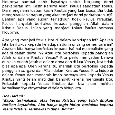
hidupnya sampai akhir hayatnya untuk berjuang demi
perkabaran Injil Kasih Karunia Allah. Paulus sangatlah fokus.
Dia mengalami luapan kasih Kristus yang luar biasa. Dia tidak
menghiraukan apapun yang akan terjadi demi perkabaran Injil.
Bahkan apa yang sudah terjadipun tidak Paulus hiraukan.
Paulus hanyalah berfokus kepada panggilan Allah dalam
Kristus Yesus. Inilah yang menjadi fokus Paulus semasa
hidupnya.
Apa yang menjadi fokus kita di dalam kehidupan ini? Apakah
kita berfokus kepada kehidupan duniawi yang sementara ini?
Apakah kita hanya berfokus kepada hal hal matrealistis yang
ada di dalam dunia ini? Atau kita berfokus kepada panggilan
Allah di dalam Kristus Yesus? Kita perlu menyadari bahwa
dunia ini sudah jatuh di dalam dosa dan di luar Yesus, kita tidak
bisa apa apa. Oleh karena itu, marilah kita berfokus kepada
panggilan sorgawi dari Allah dalam Kristus Yesus. Kita hidup di
dalam Yesus dan menaruh iman percaya kita kepada Yesus
Kristus yang telah mati dan bangkit karena mengasihi kita.
Fokuslah kepada Yesus Kristus dan kita akan melihat
kemuliaanNya dinyatakan di dalam hidup kita.
Doa Hari Ini :
“Bapa, terimakasih atas Yesus Kristus yang telah Engkau
berikan kepadaku. Aku hanya ingin hidup berfokus kepada
Yesus Kristus. Terimakasih Bapa. Amin!”