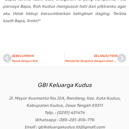
percaya Bapa, Roh Kudus menguasai hati dan pikiranku agar
aku tidak hidup bersumberkan keinginan daging. Terima
kasih Bapa, Amin!”
SEBELUMNYA
SELANJUTNYA
Prev
Ne
Penuh dengan Roh
Menderita Sengsara dengan Umat Allah
GBI Keluarga Kudus
Jl. Mayor Kusmanto No.12A, Rendeng, Kec. Kota Kudus,
Kabupaten Kudus, Jawa Tengah 59311
Telp.
: (0291) 431474
Whatsapp
: 085-281-816-776
Email
: gbikeluargakudus.id@gmail.com