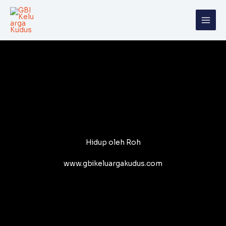
Skip
to
content
Hidup oleh Roh
www.gbikeluargakudus.com