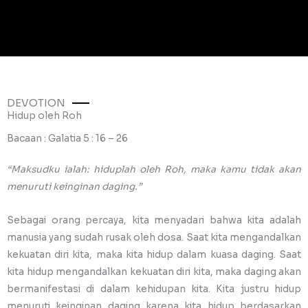
DEVOTION
Hidup oleh Roh
Bacaan : Galatia 5 : 16 – 26
“Maksudku ialah: hiduplah oleh Roh, maka kamu tidak akan
menuruti keinginan daging.”
Sebagai orang percaya, kita menyadari bahwa kita adalah
manusia yang sudah rusak oleh dosa. Saat kita mengandalkan
kekuatan diri kita, maka kita hidup dalam kuasa daging. Saat
kita hidup mengandalkan kekuatan diri kita, maka daging akan
bermanifestasi di dalam kehidupan kita. Kita justru hidup
menuruti keinginan daging karena kita hidup berdasarkan