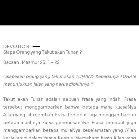
DEVOTION
Siapa Orang yang Takut akan Tuhan ?
Bacaan : Mazmur 25 : 1 – 22
“Siapakah orang yang takut akan TUHAN? Kepadanya TUHAN
menunjukkan jalan yang harus dipilihnya.”
Takut akan Tuhan adalah sebuah frasa yang indah. Frasa
tersebut menggambarkan bahwa betapa maha kuasaNya
Allah yang kita sembah. Frasa tersebut juga menggambarkan
betapa indahnya karya penebusanNya. Frasa tersebut juga
menggambarkan betapa muliaNya keselamatan yang Allah
kerjakan di dalam Yesus Kristus. Memahami kasih Allah yang