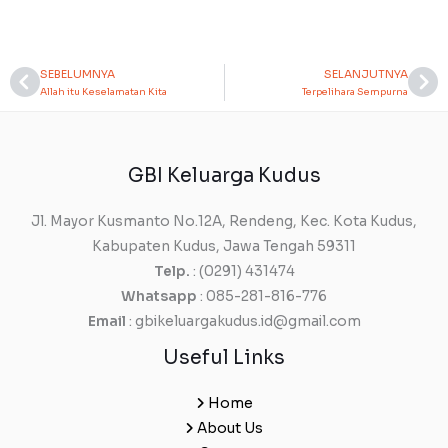
SEBELUMNYA
SELANJUTNYA
Prev
Ne
Allah itu Keselamatan Kita
Terpelihara Sempurna
GBI Keluarga Kudus
Jl. Mayor Kusmanto No.12A, Rendeng, Kec. Kota Kudus,
Kabupaten Kudus, Jawa Tengah 59311
Telp.
: (0291) 431474
Whatsapp
: 085-281-816-776
Email
: gbikeluargakudus.id@gmail.com
Useful Links
Home
About Us