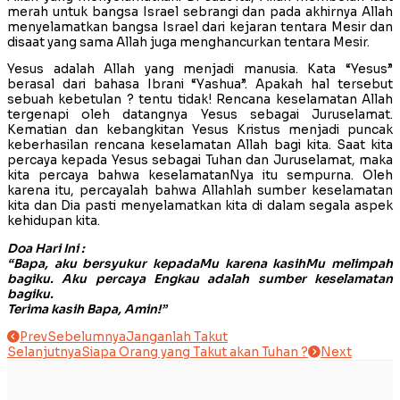
merah untuk bangsa Israel sebrangi dan pada akhirnya Allah
menyelamatkan bangsa Israel dari kejaran tentara Mesir dan
disaat yang sama Allah juga menghancurkan tentara Mesir.
Yesus adalah Allah yang menjadi manusia. Kata “Yesus”
berasal dari bahasa Ibrani “Yashua”. Apakah hal tersebut
sebuah kebetulan ? tentu tidak! Rencana keselamatan Allah
tergenapi oleh datangnya Yesus sebagai Juruselamat.
Kematian dan kebangkitan Yesus Kristus menjadi puncak
keberhasilan rencana keselamatan Allah bagi kita. Saat kita
percaya kepada Yesus sebagai Tuhan dan Juruselamat, maka
kita percaya bahwa keselamatanNya itu sempurna. Oleh
karena itu, percayalah bahwa Allahlah sumber keselamatan
kita dan Dia pasti menyelamatkan kita di dalam segala aspek
kehidupan kita.
Doa Hari Ini :
“Bapa, aku bersyukur kepadaMu karena kasihMu melimpah
bagiku. Aku percaya Engkau adalah sumber keselamatan
bagiku.
Terima kasih Bapa, Amin!”
Prev
Sebelumnya
Janganlah Takut
Selanjutnya
Siapa Orang yang Takut akan Tuhan ?
Next