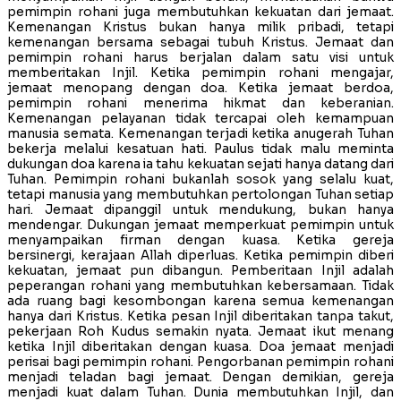
pemimpin rohani juga membutuhkan kekuatan dari jemaat.
Kemenangan Kristus bukan hanya milik pribadi, tetapi
kemenangan bersama sebagai tubuh Kristus. Jemaat dan
pemimpin rohani harus berjalan dalam satu visi untuk
memberitakan Injil. Ketika pemimpin rohani mengajar,
jemaat menopang dengan doa. Ketika jemaat berdoa,
pemimpin rohani menerima hikmat dan keberanian.
Kemenangan pelayanan tidak tercapai oleh kemampuan
manusia semata. Kemenangan terjadi ketika anugerah Tuhan
bekerja melalui kesatuan hati. Paulus tidak malu meminta
dukungan doa karena ia tahu kekuatan sejati hanya datang dari
Tuhan. Pemimpin rohani bukanlah sosok yang selalu kuat,
tetapi manusia yang membutuhkan pertolongan Tuhan setiap
hari. Jemaat dipanggil untuk mendukung, bukan hanya
mendengar. Dukungan jemaat memperkuat pemimpin untuk
menyampaikan firman dengan kuasa. Ketika gereja
bersinergi, kerajaan Allah diperluas. Ketika pemimpin diberi
kekuatan, jemaat pun dibangun. Pemberitaan Injil adalah
peperangan rohani yang membutuhkan kebersamaan. Tidak
ada ruang bagi kesombongan karena semua kemenangan
hanya dari Kristus. Ketika pesan Injil diberitakan tanpa takut,
pekerjaan Roh Kudus semakin nyata. Jemaat ikut menang
ketika Injil diberitakan dengan kuasa. Doa jemaat menjadi
perisai bagi pemimpin rohani. Pengorbanan pemimpin rohani
menjadi teladan bagi jemaat. Dengan demikian, gereja
menjadi kuat dalam Tuhan. Dunia membutuhkan Injil, dan