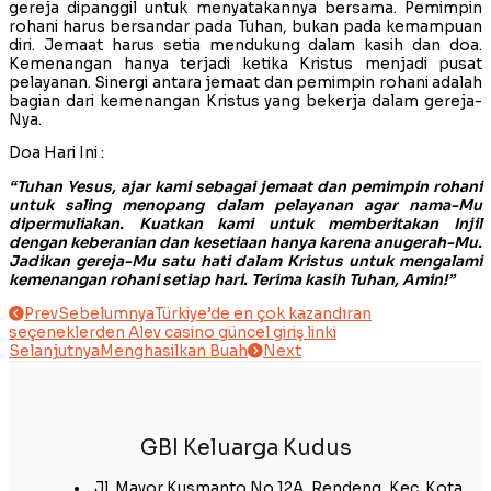
gereja dipanggil untuk menyatakannya bersama. Pemimpin
rohani harus bersandar pada Tuhan, bukan pada kemampuan
diri. Jemaat harus setia mendukung dalam kasih dan doa.
Kemenangan hanya terjadi ketika Kristus menjadi pusat
pelayanan. Sinergi antara jemaat dan pemimpin rohani adalah
bagian dari kemenangan Kristus yang bekerja dalam gereja-
Nya.
Doa Hari Ini :
“Tuhan Yesus, ajar kami sebagai jemaat dan pemimpin rohani
untuk saling menopang dalam pelayanan agar nama-Mu
dipermuliakan. Kuatkan kami untuk memberitakan Injil
dengan keberanian dan kesetiaan hanya karena anugerah-Mu.
Jadikan gereja-Mu satu hati dalam Kristus untuk mengalami
kemenangan rohani setiap hari. Terima kasih Tuhan, Amin!”
Prev
Sebelumnya
Türkiye’de en çok kazandıran
seçeneklerden Alev casino güncel giriş linki
Selanjutnya
Menghasilkan Buah
Next
GBI Keluarga Kudus
Jl. Mayor Kusmanto No.12A, Rendeng, Kec. Kota