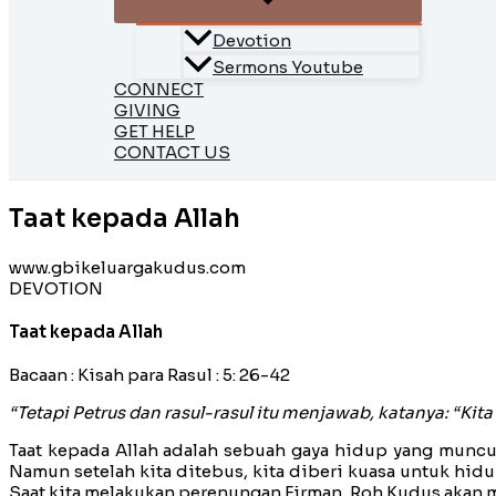
Devotion
Sermons Youtube
CONNECT
GIVING
GET HELP
CONTACT US
Taat kepada Allah
www.gbikeluargakudus.com
DEVOTION
Taat kepada Allah
Bacaan : Kisah para Rasul : 5: 26-42
“Tetapi Petrus dan rasul-rasul itu menjawab, katanya: “Kit
Taat kepada Allah adalah sebuah gaya hidup yang muncul 
Namun setelah kita ditebus, kita diberi kuasa untuk hid
Saat kita melakukan perenungan Firman, Roh Kudus akan me