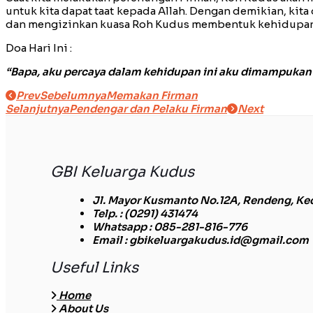
untuk kita dapat taat kepada Allah. Dengan demikian, kita
dan mengizinkan kuasa Roh Kudus membentuk kehidupan ki
Doa Hari Ini :
“Bapa, aku percaya dalam kehidupan ini aku dimampukan 
Prev
Sebelumnya
Memakan Firman
Selanjutnya
Pendengar dan Pelaku Firman
Next
GBI Keluarga Kudus
Jl. Mayor Kusmanto No.12A, Rendeng, Ke
Telp.
: (0291) 431474
Whatsapp
: 085-281-816-776
Email
: gbikeluargakudus.id@gmail.com
Useful Links
Home
About Us