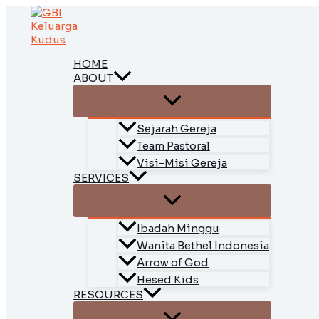
Skip
to
content
HOME
ABOUT
Sejarah Gereja
Team Pastoral
Visi-Misi Gereja
SERVICES
Ibadah Minggu
Wanita Bethel Indonesia
Arrow of God
Hesed Kids
RESOURCES