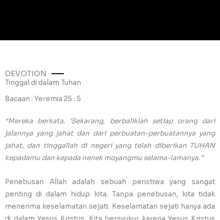
DEVOTION
Tinggal di dalam Tuhan
Bacaan : Yeremia 25 : 5
“Mereka berkata, ‘Sekarang, berbaliklah setiap orang dari
jalannya yang jahat dan dari perbuatan-perbuatannya yang
jahat, dan tinggallah di negeri yang telah diberikan TUHAN
kepadamu dan kepada nenek moyangmu selama-lamanya.”
Penebusan Allah adalah sebuah peristiwa yang sangat
penting di dalam hidup kita. Tanpa penebusan, kita tidak
menerima keselamatan sejati. Keselamatan sejati hanya ada
di dalam Yesus Kristus. Kita bersyukur karena Yesus Kristus