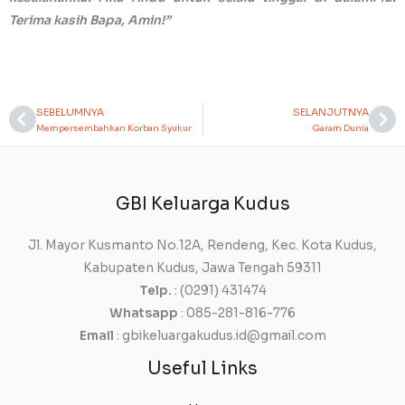
Terima kasih Bapa, Amin!”
SEBELUMNYA
SELANJUTNYA
Prev
Ne
Mempersembahkan Korban Syukur
Garam Dunia
GBI Keluarga Kudus
Jl. Mayor Kusmanto No.12A, Rendeng, Kec. Kota Kudus,
Kabupaten Kudus, Jawa Tengah 59311
Telp.
: (0291) 431474
Whatsapp
: 085-281-816-776
Email
: gbikeluargakudus.id@gmail.com
Useful Links