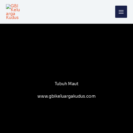
Skip
to
content
Tubuh Maut
www.gbikeluargakudus.com