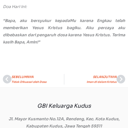
Doa Hari Ini:
“Bapa, aku bersyukur kepadaMu karena Engkau telah
memberikan Yesus Kristus bagiku. Aku percaya aku
dibebaskan dari pengaruh dosa karena Yesus Kristus. Terima
kasih Bapa, Amin!”
SEBELUMNYA
SELANJUTNYA
Prev
Ne
Tidak Dikuasai oleh Dosa
Iman di dalam Kristus
GBI Keluarga Kudus
Jl. Mayor Kusmanto No.12A, Rendeng, Kec. Kota Kudus,
Kabupaten Kudus, Jawa Tengah 59311