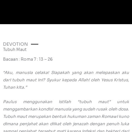
DEVOTION
Tubuh Maut
Bacaan : Roma 7 : 13 – 26
“Aku, manusia celaka! Siapakah yang akan melepaskan aku
dari tubuh maut ini? Syukur kepada Allah! oleh Yesus Kristus,
Tuhan kita.”
Paulus menggunakan istilah “tubuh maut” untuk
menggambarkan kondisi manusia yang sudah rusak oleh dosa.
Tubuh maut merupakan bentuk hukuman zaman Romawi kuno
dimana penjahat akan diikat oleh jenazah dengan penuh luka
sampai penjahat tersebut mati karena infeksi dan bakteri dari