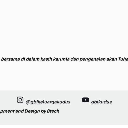
ersama di dalam kasih karunia dan pengenalan akan Tuhan 
@gbikeluargakudus
gbikudus
opment and Design by
Btech