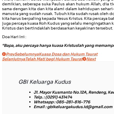
demikian, seberapa suka Paulus akan hukum Allah, dia ti
sama dengan kita dan kita alami dalam kehidupan sehari-
manusia yang sudah rusak. Tubuh kita sudah rusak oleh 
kita harus berpaling kepada Yesus Kristus. Kita percaya 
juga percaya kuasa Roh Kudus yang selalu mengingatkan ki
Kristus dan bertindaklah berdasarkan keyakinan tersebut. 
Doa Hari Ini :
“Bapa, aku percaya hanya kuasa Kristuslah yang memampu
Prev
Sebelumnya
Kuasa Dosa dan Hukum Taurat
Selanjutnya
Telah Mati bagi Hukum Taurat
Next
GBI Keluarga Kudus
Jl. Mayor Kusmanto No.12A, Rendeng, Ke
Telp.
: (0291) 431474
Whatsapp
: 085-281-816-776
Email
: gbikeluargakudus.id@gmail.com