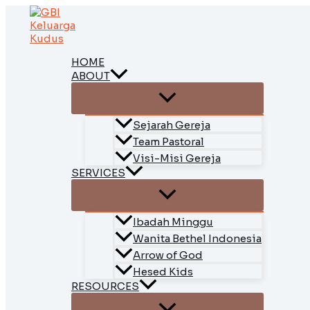
Skip
to
content
HOME
ABOUT
Sejarah Gereja
Team Pastoral
Visi-Misi Gereja
SERVICES
Ibadah Minggu
Wanita Bethel Indonesia
Arrow of God
Hesed Kids
RESOURCES