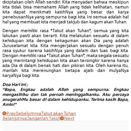
diciptakan oleh Allah sendiri. Kita menyadari bahwa meskipun
kita tidak bisa memahami Allah yang tidak kelihatan, namun
kita dapat menikmati kasihNya yang besar dan karya
penebusanNya yang sempurna bagi kita. Ini semua adalah hal
hal yang membuat kita menjadi takjub dan kagum akan Tuhan.
Dengan memiliki rasa “Takut akan Tuhan”, semua yang kita
lakukan pasti akan berarti. Kita melakukan sesuatu di dalam
kehidupan kita dengan kekaguman akan Dia yang adalah
Juruselamat kita. Kita mengerjakan sesuatu dengan penuh
rasa syukur karena kasihNya yang dalam dan luas bagi kita.
Dengan memiliki rasa “Takut akan Tuhan”, maka segala sesuatu
yang merintangi kehidupan kita akan tersingkir karena hanya
ada Dia di dalam benak hati dan pikiran kita. Oleh karena itu,
marilah kita merenungkan betapa ajaib dan mulyaNya
karyaNya bagi kita.
Doa Hari Ini ;
“Bapa, Engkau adalah Allah yang sempurna. Engkau
mengasihiku dan tak pernah meninggalkanku. Aku percaya
anugerahMu besar di dalam kehidupanku. Terima kasih Bapa,
Amin!”
Prev
Sebelumnya
Takut akan Tuhan
Selanjutnya
Janganlah Takut
Next