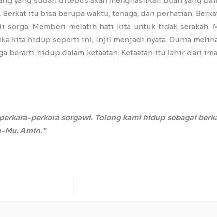
rang yang sudah ditebus akan menghasilkan buah yang bai
Berkat itu bisa berupa waktu, tenaga, dan perhatian. Berka
i sorga. Memberi melatih hati kita untuk tidak serakah
a kita hidup seperti ini, Injil menjadi nyata. Dunia meliha
berarti hidup dalam ketaatan. Ketaatan itu lahir dari iman
perkara-perkara sorgawi. Tolong kami hidup sebagai berk
a-Mu. Amin.”