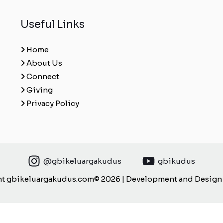
Useful Links
Home
About Us
Connect
Giving
Privacy Policy
@gbikeluargakudus
gbikudus
t gbikeluargakudus.com© 2026 | Development and Design