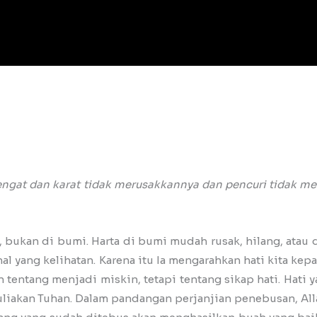
gengat dan karat tidak merusakkannya dan pencuri tidak m
bukan di bumi. Harta di bumi mudah rusak, hilang, atau di
al yang kelihatan. Karena itu Ia mengarahkan hati kita ke
n tentang menjadi miskin, tetapi tentang sikap hati. Hat
emuliakan Tuhan. Dalam pandangan perjanjian penebusan, Al