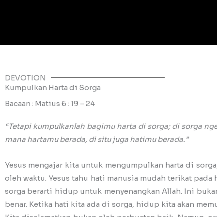
DEVOTION
Kumpulkan Harta di Sorga
Bacaan : Matius 6 : 19 – 24
“Tetapi kumpulkanlah bagimu harta di sorga; di sorga n
mana hartamu berada, di situ juga hatimu berada.”
Yesus mengajar kita untuk mengumpulkan harta di sorga, 
oleh waktu. Yesus tahu hati manusia mudah terikat pada h
sorga berarti hidup untuk menyenangkan Allah. Ini buka
benar. Ketika hati kita ada di sorga, hidup kita akan m