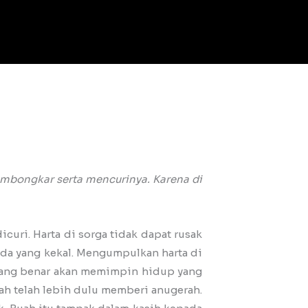
embongkar serta mencurinya. Karena di
curi. Harta di sorga tidak dapat rusak
pada yang kekal. Mengumpulkan harta di
i yang benar akan memimpin hidup yang
lah telah lebih dulu memberi anugerah.