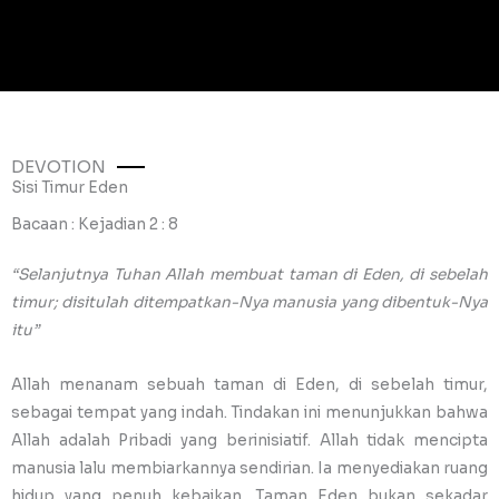
DEVOTION
Sisi Timur Eden
Bacaan : Kejadian 2 : 8
“Selanjutnya Tuhan Allah membuat taman di Eden, di sebelah
timur; disitulah ditempatkan-Nya manusia yang dibentuk-Nya
itu”
Allah menanam sebuah taman di Eden, di sebelah timur,
sebagai tempat yang indah. Tindakan ini menunjukkan bahwa
Allah adalah Pribadi yang berinisiatif. Allah tidak mencipta
manusia lalu membiarkannya sendirian. Ia menyediakan ruang
hidup yang penuh kebaikan. Taman Eden bukan sekadar