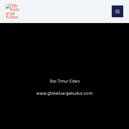
Skip
to
content
Sisi Timur Eden
www.gbikeluargakudus.com